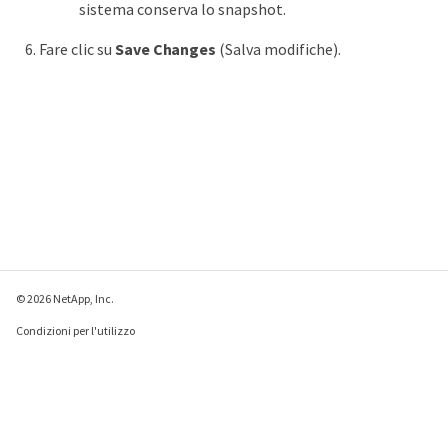
sistema conserva lo snapshot.
Fare clic su
Save Changes
(Salva modifiche).
© 2026 NetApp, Inc.
Condizioni per l'utilizzo
Direttiva sulla privacy
Direttiva sui cookie
Impostazioni cookie