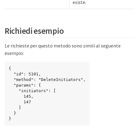
esiste.
Richiedi esempio
Le richieste per questo metodo sono simili al seguente
esempio:
{

  "id": 5101,

  "method": "DeleteInitiators",

  "params": {

    "initiators": [

      145,

      147

    ]

  }

}