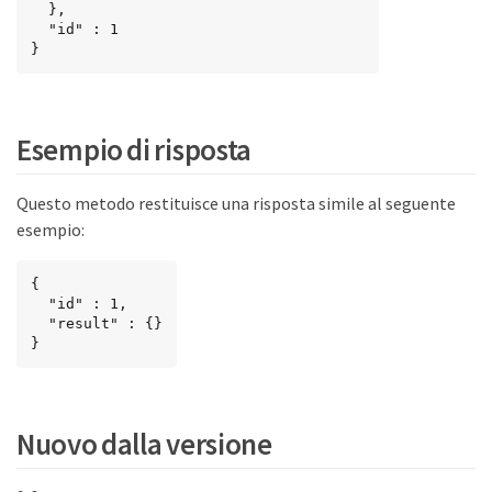
  },

  "id" : 1

}
Esempio di risposta
Questo metodo restituisce una risposta simile al seguente
esempio:
{

  "id" : 1,

  "result" : {}

}
Nuovo dalla versione