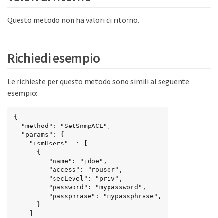
Questo metodo non ha valori di ritorno.
Richiedi esempio
Le richieste per questo metodo sono simili al seguente
esempio:
{

  "method": "SetSnmpACL",

  "params": {

    "usmUsers"  : [

      {

         "name": "jdoe",

         "access": "rouser",

         "secLevel": "priv",

         "password": "mypassword",

         "passphrase": "mypassphrase",

      }

    ]
