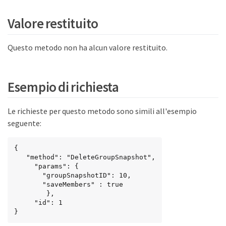
Valore restituito
Questo metodo non ha alcun valore restituito.
Esempio di richiesta
Le richieste per questo metodo sono simili all'esempio
seguente:
{

   "method": "DeleteGroupSnapshot",

     "params": {

       "groupSnapshotID": 10,

       "saveMembers" : true

        },

     "id": 1

}