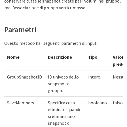
conservare tutte le snapshot create per i volumi nel gruppo,
ma l'associazione di gruppo verrà rimossa.
Parametri
Questo metodo ha i seguenti parametri di input:
Nome
Descrizione
Tipo
Valore
predef
GroupSnapshotID
ID univoco dello
intero
Nessu
snapshot di
gruppo.
SaveMembers
Specifica cosa
booleano
falso
eliminare quando
si elimina uno
snapshot di