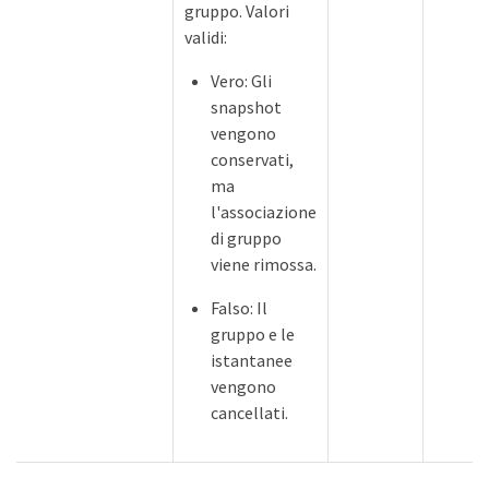
gruppo. Valori
validi:
Vero: Gli
snapshot
vengono
conservati,
ma
l'associazione
di gruppo
viene rimossa.
Falso: Il
gruppo e le
istantanee
vengono
cancellati.