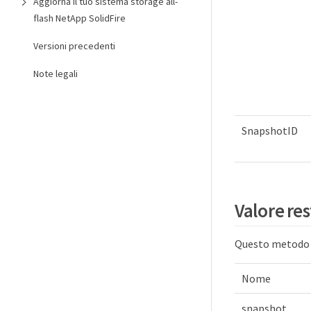
Aggiorna il tuo sistema storage all-
flash NetApp SolidFire
Versioni precedenti
Note legali
SnapshotID
Valore res
Questo metodo h
Nome
snapshot