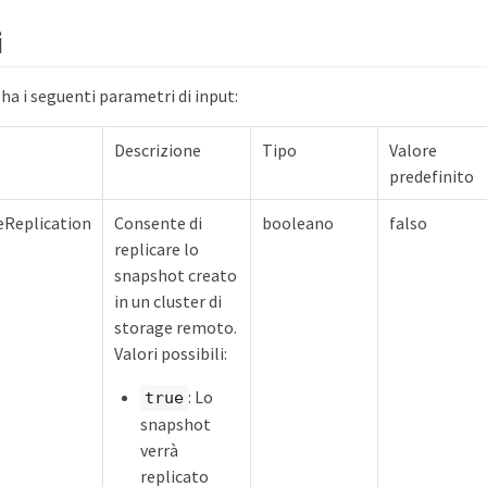
i
a i seguenti parametri di input:
Descrizione
Tipo
Valore
predefinito
Replication
Consente di
booleano
falso
replicare lo
snapshot creato
in un cluster di
storage remoto.
Valori possibili:
: Lo
true
snapshot
verrà
replicato