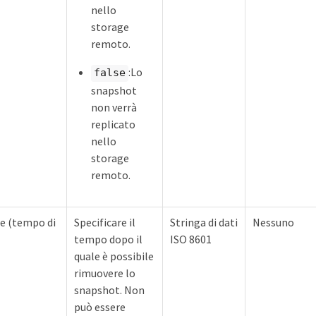
nello
storage
remoto.
:Lo
false
snapshot
non verrà
replicato
nello
storage
remoto.
e (tempo di
Specificare il
Stringa di dati
Nessuno
tempo dopo il
ISO 8601
quale è possibile
rimuovere lo
snapshot. Non
può essere