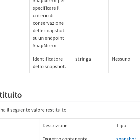
SnapMirror per
specificare il
criterio di
conservazione
delle snapshot
su un endpoint
SnapMirror.
Identificatore
stringa
Nessuno
dello snapshot.
tituito
a il seguente valore restituito:
Descrizione
Tipo
Oggetto contenente
snapshot