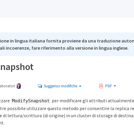
ione in lingua italiana fornita proviene da una traduzione auto
li incoerenze, fare riferimento alla versione in lingua inglese.
Snapshot
aboratori
Suggerisci modifiche
PDF
izzare
per modificare gli attributi attualmente
ModifySnapshot
ltre possibile utilizzare questo metodo per consentire la replica 
 di lettura/scrittura (di origine) in un cluster di storage di destin
nt.