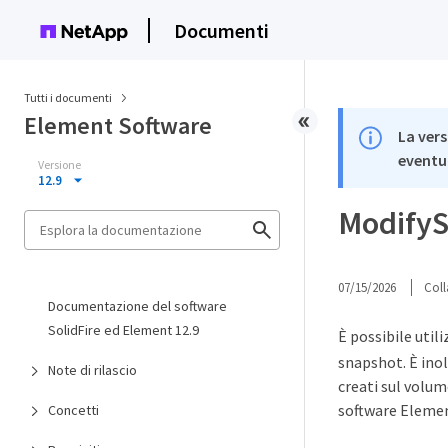
Documenti
Tutti i documenti
Element Software
La vers
eventua
Versione
12.9
Modify
07/15/2026
Coll
Documentazione del software
SolidFire ed Element 12.9
È possibile util
snapshot. È ino
Note di rilascio
creati sul volume
software Eleme
Concetti