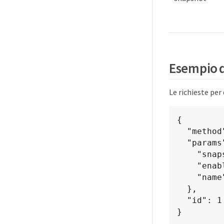
Esempio d
Le richieste pe
{

  "method": "ModifySnapshot",

  "params": {

    "snapshotID": 3114,

    "enableRemoteReplication": "true",

    "name" : "Chicago"

  },

  "id": 1

}