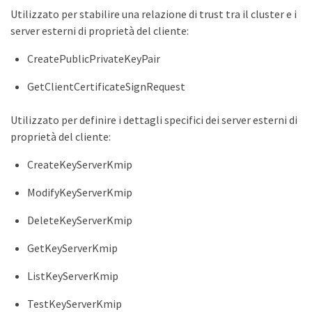
Utilizzato per stabilire una relazione di trust tra il cluster e i
server esterni di proprietà del cliente:
CreatePublicPrivateKeyPair
GetClientCertificateSignRequest
Utilizzato per definire i dettagli specifici dei server esterni di
proprietà del cliente:
CreateKeyServerKmip
ModifyKeyServerKmip
DeleteKeyServerKmip
GetKeyServerKmip
ListKeyServerKmip
TestKeyServerKmip