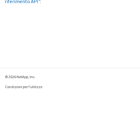
riferimento API"
.
© 2026 NetApp, Inc.
Condizioni per l'utilizzo
Direttiva sulla privacy
Direttiva sui cookie
Impostazioni cookie
Invia feedback su questa pagina