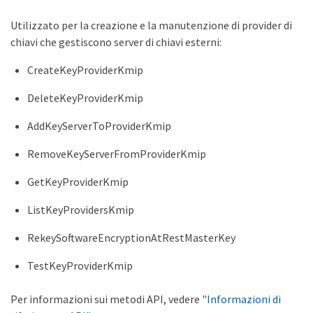
Utilizzato per la creazione e la manutenzione di provider di
chiavi che gestiscono server di chiavi esterni:
CreateKeyProviderKmip
DeleteKeyProviderKmip
AddKeyServerToProviderKmip
RemoveKeyServerFromProviderKmip
GetKeyProviderKmip
ListKeyProvidersKmip
RekeySoftwareEncryptionAtRestMasterKey
TestKeyProviderKmip
Per informazioni sui metodi API, vedere
"Informazioni di