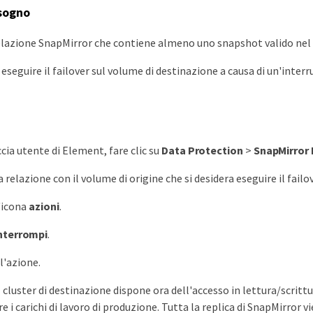
isogno
elazione SnapMirror che contiene almeno uno snapshot valido nel 
eseguire il failover sul volume di destinazione a causa di un'interr
cia utente di Element, fare clic su
Data Protection
>
SnapMirror
a relazione con il volume di origine che si desidera eseguire il failov
l'icona
azioni
.
nterrompi
.
l'azione.
l cluster di destinazione dispone ora dell'accesso in lettura/scrit
e i carichi di lavoro di produzione. Tutta la replica di SnapMirror 