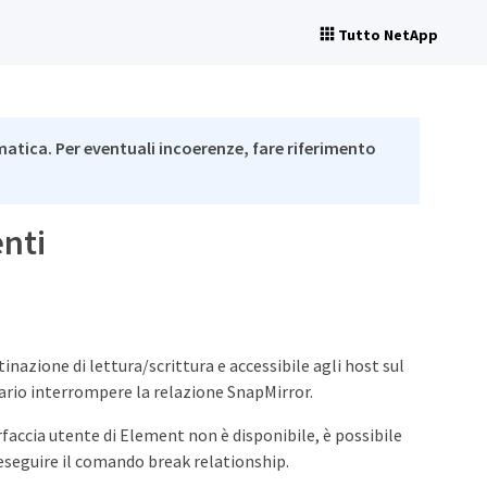
Tutto NetApp
matica. Per eventuali incoerenze, fare riferimento
enti
tinazione di lettura/scrittura e accessibile agli host sul
ssario interrompere la relazione SnapMirror.
erfaccia utente di Element non è disponibile, è possibile
eseguire il comando break relationship.