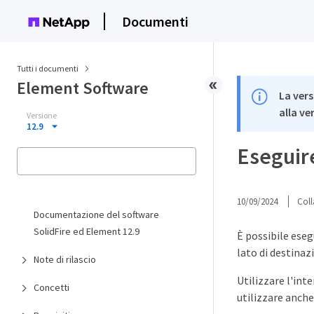
Documenti
Tutti i documenti
Element Software
La vers
alla ve
Versione
12.9
Eseguire
10/09/2024
Coll
Documentazione del software
SolidFire ed Element 12.9
È possibile eseg
lato di destinaz
Note di rilascio
Utilizzare l'int
Concetti
utilizzare anche