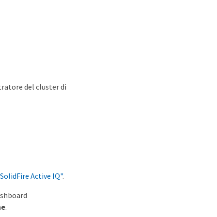
ratore del cluster di
olidFire Active IQ"
.
dashboard
ne
.