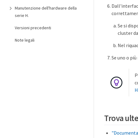
Dall'interfac
Manutenzione dell'hardware della
correttament
serie H.
Se si dis
Versioni precedenti
cluster da
Note legali
Nel riqua
Se uno o più
P
c
H
Trova ult
"Documentaz