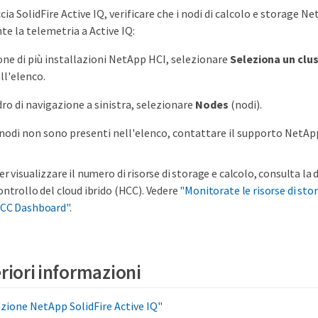
cia SolidFire Active IQ, verificare che i nodi di calcolo e storage N
e la telemetria a Active IQ:
pone di più installazioni NetApp HCI, selezionare
Seleziona un clu
ll'elenco.
dro di navigazione a sinistra, selezionare
Nodes
(nodi).
 nodi non sono presenti nell'elenco, contattare il supporto NetAp
er visualizzare il numero di risorse di storage e calcolo, consulta la
ontrollo del cloud ibrido (HCC). Vedere
"Monitorate le risorse di stor
CC Dashboard"
.
eriori informazioni
ione NetApp SolidFire Active IQ"