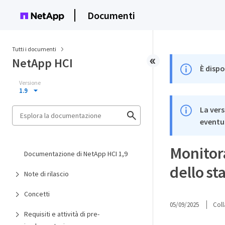
Documenti
Tutti i documenti
NetApp HCI
È dispo
Versione
1.9
La vers
eventua
Monitora
Documentazione di NetApp HCI 1,9
dello st
Note di rilascio
Concetti
05/09/2025
Coll
Requisiti e attività di pre-