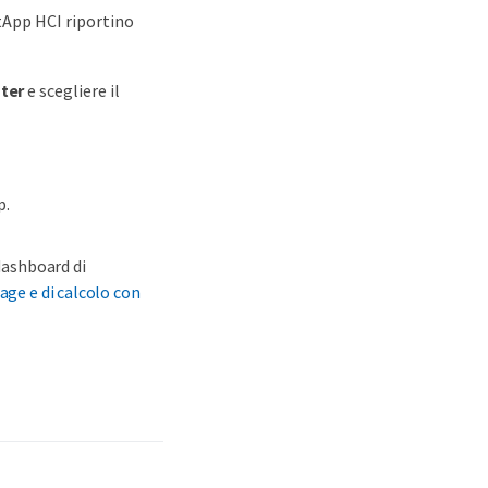
etApp HCI riportino
ster
e scegliere il
p.
 dashboard di
age e di calcolo con