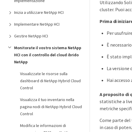
implementazione
Utilizzando Soli
cluster. Puoi ac
Inizia a utilizzare NetApp HCI
Prima di iniziar
Implementare NetApp HCI
Per usufruir
Gestire NetApp HCI
È necessario
Monitorate il vostro sistema NetApp
HCI con il controllo del cloud ibrido
È stato impl
NetApp
La versione 
Visualizzate le risorse sulla
Hai accesso a
dashboard di NetApp Hybrid Cloud
Control
A proposito di 
Visualizza il tuo inventario nella
statistiche a liv
pagina nodi di NetApp Hybrid Cloud
metriche specifi
Control
Come parte del 
Modifica le informazioni di
in caso di poten