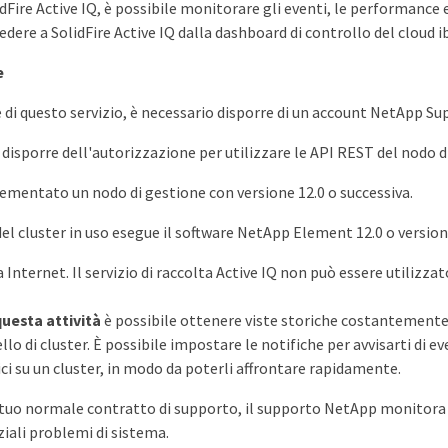
dFire Active IQ, è possibile monitorare gli eventi, le performance e
cedere a SolidFire Active IQ dalla dashboard di controllo del cloud i
e
e di questo servizio, è necessario disporre di un account NetApp Su
 disporre dell'autorizzazione per utilizzare le API REST del nodo d
ementato un nodo di gestione con versione 12.0 o successiva.
del cluster in uso esegue il software NetApp Element 12.0 o version
 Internet. Il servizio di raccolta Active IQ non può essere utilizzato
questa attività
è possibile ottenere viste storiche costantemente
ello di cluster. È possibile impostare le notifiche per avvisarti di ev
ci su un cluster, in modo da poterli affrontare rapidamente.
tuo normale contratto di supporto, il supporto NetApp monitora qu
ziali problemi di sistema.