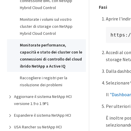
connessione BMC con NetApp
Fasi
Hybrid Cloud Control
Aprire l'ind
Monitorate i volumi sul vostro
cluster di storage con NetApp
Hybrid Cloud Control
https:/
Monitorate performance,
capacità e stato dei cluster con le
Accedi al co
connessioni di controllo del cloud
storage Net
ibrido NetApp a Active IQ
Dalla dashbo
Raccogliere i registri per la
Selezionare
risoluzione dei problemi
Il
"Dashboard
Aggiornare il sistema NetApp HCI
versione 1.9 o 1.9P1
Per ulterior
Espandere il sistema NetApp HCI
È inoltre po
selezionando
USA Rancher su NetApp HCI