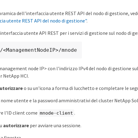
ramica dell'interfaccia utente REST API del nodo di gestione, ve
ccia utente REST API del nodo di gestione"
.
interfaccia utente API REST per i servizi di gestione sul nodo di ge
/<ManagementNodeIP>/mnode
management node IP> con l'indirizzo IPv4 del nodo di gestione sul
er NetApp HCI.
utorizzare
o su un'icona a forma di lucchetto e completare le seg
il nome utente e la password amministrativi del cluster NetApp Sol
e l'ID client come
.
mnode-client
su
autorizzare
per avviare una sessione.
a finestra.