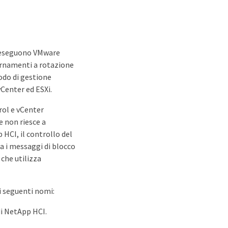
e eseguono VMware
iornamenti a rotazione
nodo di gestione
Center ed ESXi.
rol e vCenter
e non riesce a
HCI, il controllo del
a i messaggi di blocco
 che utilizza
i seguenti nomi:
di NetApp HCI.