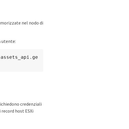
emorizzate nel nodo di
a utente:
.assets_api.ge
 richiedono credenziali
i record host ESXi