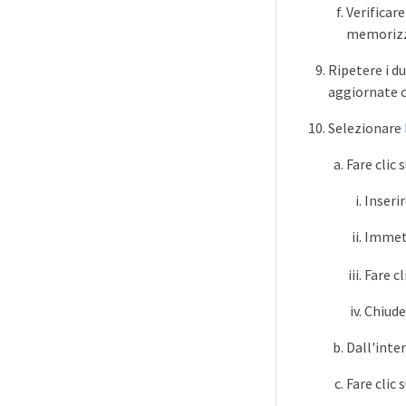
Verificar
memorizza
Ripetere i d
aggiornate 
Selezionare
Fare clic 
Inseri
Immett
Fare cl
Chiuder
Dall'inter
Fare clic 