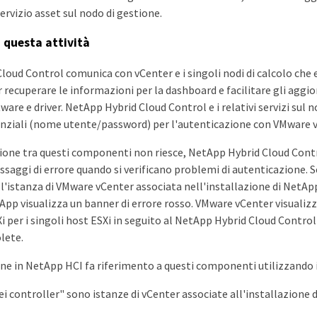
servizio asset sul nodo di gestione.
i questa attività
loud Control comunica con vCenter e i singoli nodi di calcolo ch
 recuperare le informazioni per la dashboard e facilitare gli agg
tware e driver. NetApp Hybrid Cloud Control e i relativi servizi sul 
enziali (nome utente/password) per l'autenticazione con VMware v
ione tra questi componenti non riesce, NetApp Hybrid Cloud Cont
saggi di errore quando si verificano problemi di autenticazione. S
'istanza di VMware vCenter associata nell'installazione di NetApp 
App visualizza un banner di errore rosso. VMware vCenter visualizz
i per i singoli host ESXi in seguito al NetApp Hybrid Cloud Control
lete.
one in NetApp HCI fa riferimento a questi componenti utilizzando 
dei controller" sono istanze di vCenter associate all'installazione 