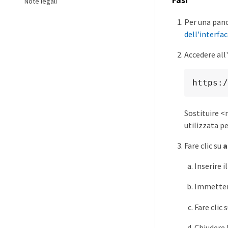
Fasi
Note legali
Per una pano
dell'interfa
Accedere all'
https:/
Sostituire <
utilizzata p
Fare clic su
a
Inserire 
Immetter
Fare clic 
Chiudere l