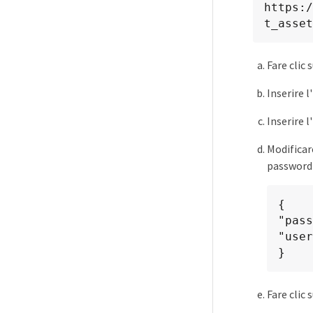
https:/
t_asset
Fare clic 
Inserire l
Inserire l
Modificare
password 
{

"pass
"user
}
Fare clic 