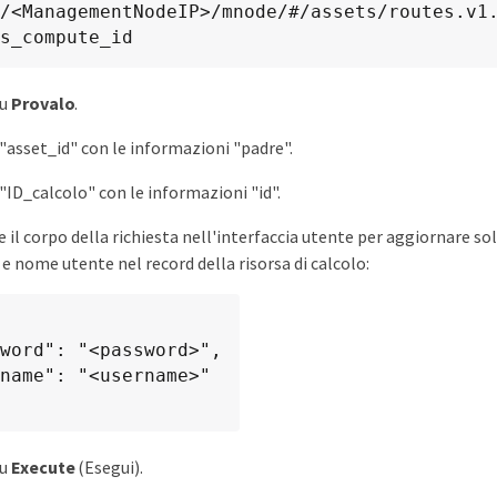
/<ManagementNodeIP>/mnode/#/assets/routes.v1
s_compute_id
su
Provalo
.
'"asset_id" con le informazioni "padre".
'"ID_calcolo" con le informazioni "id".
 il corpo della richiesta nell'interfaccia utente per aggiornare sol
e nome utente nel record della risorsa di calcolo:
word": "<password>",

name": "<username>"

su
Execute
(Esegui).