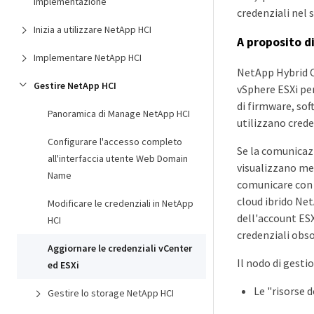
implementazione
credenziali nel 
Inizia a utilizzare NetApp HCI
A proposito d
Implementare NetApp HCI
NetApp Hybrid C
Gestire NetApp HCI
vSphere ESXi per
di firmware, sof
Panoramica di Manage NetApp HCI
utilizzano cred
Configurare l'accesso completo
Se la comunicaz
all'interfaccia utente Web Domain
visualizzano mes
Name
comunicare con l
cloud ibrido Net
Modificare le credenziali in NetApp
dell'account ESX
HCI
credenziali obso
Aggiornare le credenziali vCenter
Il nodo di gesti
ed ESXi
Le "risorse 
Gestire lo storage NetApp HCI