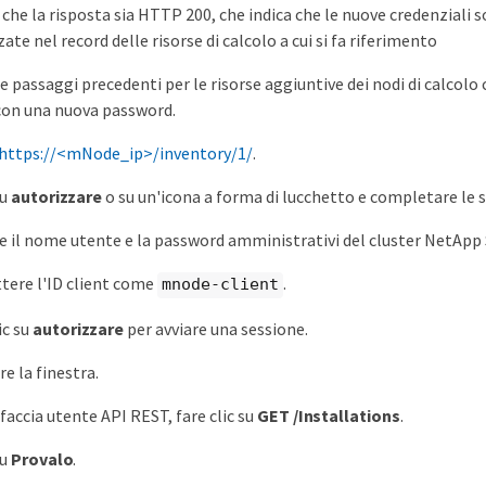
e che la risposta sia HTTP 200, che indica che le nuove credenziali 
te nel record delle risorse di calcolo a cui si fa riferimento
ue passaggi precedenti per le risorse aggiuntive dei nodi di calcolo
con una nuova password.
https://<mNode_ip>/inventory/1/
.
su
autorizzare
o su un'icona a forma di lucchetto e completare le 
re il nome utente e la password amministrativi del cluster NetApp 
ere l'ID client come
.
mnode-client
ic su
autorizzare
per avviare una sessione.
e la finestra.
faccia utente API REST, fare clic su
GET /Installations
.
su
Provalo
.