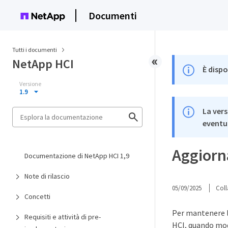
Documenti
Tutti i documenti
NetApp HCI
È dispo
Versione
1.9
La vers
eventua
Aggiorna
Documentazione di NetApp HCI 1,9
Note di rilascio
05/09/2025
Coll
Concetti
Per mantenere l
Requisiti e attività di pre-
HCI, quando modi