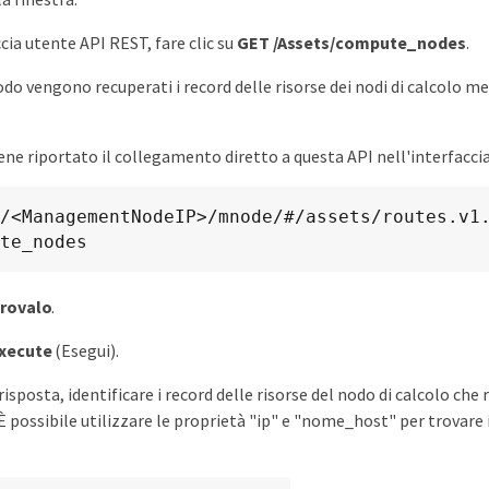
cia utente API REST, fare clic su
GET ​/Assets/compute_nodes
.
do vengono recuperati i record delle risorse dei nodi di calcolo m
iene riportato il collegamento diretto a questa API nell'interfacci
/<ManagementNodeIP>/mnode/#/assets/routes.v1
te_nodes
rovalo
.
xecute
(Esegui).
risposta, identificare i record delle risorse del nodo di calcolo che
È possibile utilizzare le proprietà "ip" e "nome_host" per trovare 