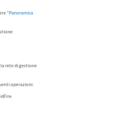
dere
"Panoramica
stione:
la rete di gestione
uenti operazioni:
idFire.