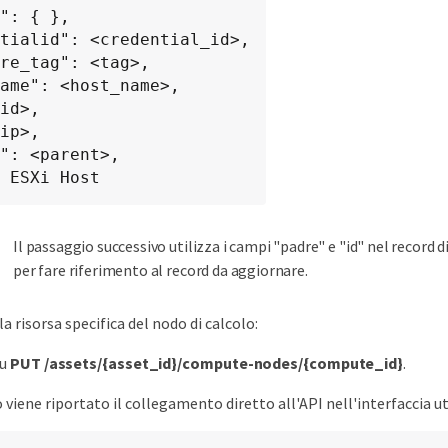
": { },

tialid": <credential_id>,

re_tag": <tag>,

ame": <host_name>,

id>,

ip>,

": <parent>,

 ESXi Host
Il passaggio successivo utilizza i campi "padre" e "id" nel record di
per fare riferimento al record da aggiornare.
a risorsa specifica del nodo di calcolo:
su
PUT /assets/{asset_id}/compute-nodes/{compute_id}
.
o viene riportato il collegamento diretto all'API nell'interfaccia u