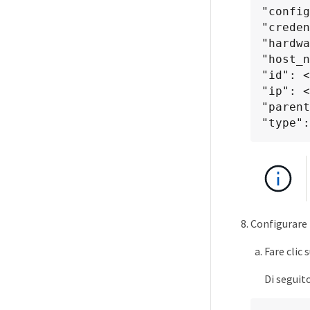
"config
"creden
"hardwa
"host_n
"id": <
"ip": <
"parent
"type":
Configurare l
Fare clic 
Di seguit