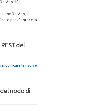
i NetApp HCI.
azione NetApp, il
icato per vCenter e la
I REST del
o modificare le risorse
 del nodo di