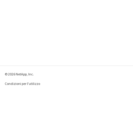
© 2026 NetApp, Inc.
Condizioni per l'utilizzo
Direttiva sulla privacy
Direttiva sui cookie
Impostazioni cookie
Invia feedback su questa pagina