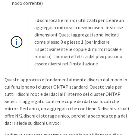
nodo corrente)
I dischi locali e mirror utilizzati per creare un
aggregato mirrorato devono avere le stesse
dimensioni. Questi aggregati sono indicati
come plesso 0 e plesso 1 (per indicare
rispettivamente le coppie di mirror locale e
remoto). I numeri effettivi del plex possono
essere diversi nell'installazione.
Questo approccio è fondamentalmente diverso dal modo in
cui funzionano i cluster ONTAP standard. Questo vale per
tutti i dischi root e dei dati all'interno del cluster ONTAP
Select. L'aggregato contiene copie dei dati sia locali che
mirror. Pertanto, un aggregato che contiene N dischi virtuali
offre N/2 dischi di storage unico, perché la seconda copia dei
dati risiede su dischi univoci.
La figura seguente mostra una coppia ha all'interno di un