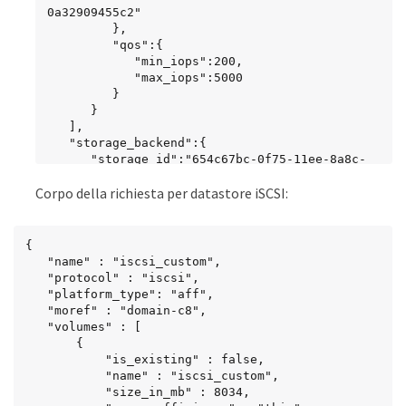
0a32909455c2"

         },

         "qos":{

            "min_iops":200,

            "max_iops":5000

         }

      }

   ],

   "storage_backend":{

      "storage_id":"654c67bc-0f75-11ee-8a8c-
00a09860a3ff"

Corpo della richiesta per datastore iSCSI:
   }

}
{

   "name" : "iscsi_custom",

   "protocol" : "iscsi",

   "platform_type": "aff",

   "moref" : "domain-c8",

   "volumes" : [

       {

           "is_existing" : false,

           "name" : "iscsi_custom",

           "size_in_mb" : 8034,
