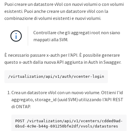
Puoi creare un datastore vVol con nuovi volumi o con volumi
esistenti. Puoi anche creare un datastore vVol con la
combinazione di volumi esistenti e nuovi volumi.
Controllare che gli aggregati root non siano
mappati alla SVM.
È necessario passare x-auth per l'API. È possibile generare
questo x-auth dalla nuova API aggiunta in Auth in Swagger.
/virtualization/api/v1/auth/vcenter-login
Crea un datastore vVol con un nuovo volume. Ottieni l'id
aggregato, storage_id (uuid SVM) utilizzando l'API REST
di ONTAP.
POST /virtualization/api/v1/vcenters/cdded9ad-
6bsd-4c9e-b44g-691250bfe2df/vvols/datastores