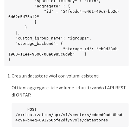
           "space_efficiency" : "thin",

           "aggregate" : {

               "id" : "54fe5dd4-e461-49c8-bb2d-
6d62c5d75af2"

           }

       }

   ],

   "custom_igroup_name": "igroup1",

   "storage_backend": {

                       "storage_id": "eb9d33ab-
1960-11ee-9506-00a0985c6d9b"    }

}
Crea un datastore vVol con volumi esistenti.
Ottieni aggregate_id e volume_id utilizzando l'API REST
di ONTAP.
     POST 
/virtualization/api/v1/vcenters/cdded9ad-6bsd-
4c9e-b44g-691250bfe2df/vvols/datastores