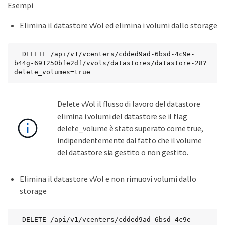
Esempi
Elimina il datastore vVol ed elimina i volumi dallo storage
  DELETE /api/v1/vcenters/cdded9ad-6bsd-4c9e-
b44g-691250bfe2df/vvols/datastores/datastore-28?
delete_volumes=true
Delete vVol il flusso di lavoro del datastore
elimina i volumi del datastore se il flag
delete_volume è stato superato come true,
indipendentemente dal fatto che il volume
del datastore sia gestito o non gestito.
Elimina il datastore vVol e non rimuovi volumi dallo
storage
  DELETE /api/v1/vcenters/cdded9ad-6bsd-4c9e-