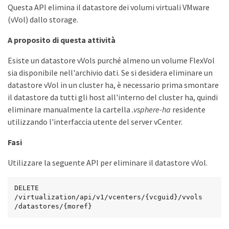
Questa API elimina il datastore dei volumi virtuali VMware
(vVol) dallo storage.
A proposito di questa attività
Esiste un datastore vVols purché almeno un volume FlexVol
sia disponibile nell'archivio dati. Se si desidera eliminare un
datastore vVol in un cluster ha, è necessario prima smontare
il datastore da tutti gli host all'interno del cluster ha, quindi
eliminare manualmente la cartella
.vsphere-ha
residente
utilizzando l'interfaccia utente del server vCenter.
Fasi
Utilizzare la seguente API per eliminare il datastore vVol.
DELETE

​/virtualization​/api​/v1​/vcenters​/{vcguid}​/vvols​
/datastores​/{moref}