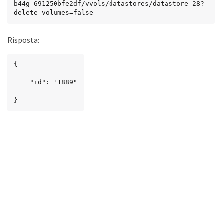
b44g-691250bfe2df/vvols/datastores/datastore-28?
delete_volumes=false
Risposta:
{

    "id": "1889"

}