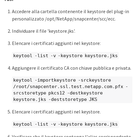
Accedere alla cartella contenente il keystore del plug-in
personalizzato /opt/NetApp/snapcenter/scc/ecc.
Individuare il file 'keystore.jks'.
Elencare i certificati aggiunti nel keystore:
keytool -list -v -keystore keystore.jks
Aggiungere il certificato CA con chiave pubblica e privata.
keytool -importkeystore -srckeystore
/root/snapcenter.ssl.test.netapp.com.pfx -
srcstoretype pkcs12 -destkeystore
keystore.jks -deststoretype JKS
Elencare i certificati aggiunti nel keystore.
keytool -list -v -keystore keystore.jks
Verificare che il keystore contenga l'alias corrispondente