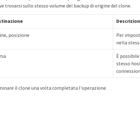
e trovarsi sullo stesso volume del backup di origine del clone.
stinazione
Descrizio
gine, posizione
Per impost
nella stess
rsa
È possibile
stesso host
connessione
minare il clone una volta completata l'operazione.