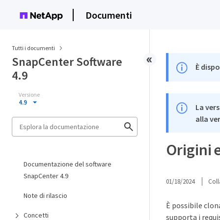
Documenti
Tutti i documenti
SnapCenter Software
È dispo
4.9
Versione
4.9
La vers
alla ve
Origini 
Documentazione del software
SnapCenter 4.9
01/18/2024
Coll
Note di rilascio
È possibile clon
Concetti
supporta i requi