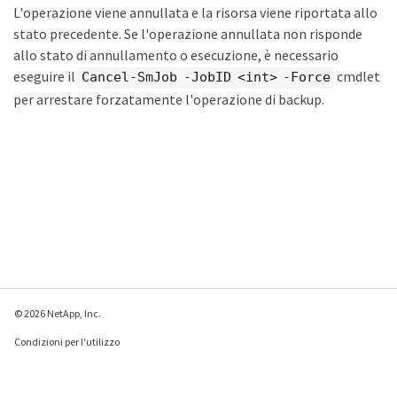
L'operazione viene annullata e la risorsa viene riportata allo
stato precedente. Se l'operazione annullata non risponde
allo stato di annullamento o esecuzione, è necessario
eseguire il
cmdlet
Cancel-SmJob -JobID <int> -Force
per arrestare forzatamente l'operazione di backup.
© 2026 NetApp, Inc.
Condizioni per l'utilizzo
Direttiva sulla privacy