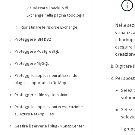
Visualizzare i backup di
Exchange nella pagina topologia
Nelle sez
Ripristinare le risorse Exchange
visualizz
Proteggere IBM DB2
il backup 
eseguire 
Proteggere PostgreSQL
creazion
Proteggere MySQL
Digitare i
Proteggi le applicazioni utilizzando
Per sposta
plug-in supportati da NetApp
Selezi
Proteggere i file system Unix
volume
Proteggi le applicazioni in esecuzione
Selezio
su Azure NetApp Files
selezi
Gestire il server e i plug-in SnapCenter
I grup