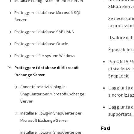
Installa e configura SnapCenter Server
SMCoreServic
Proteggere i database Microsoft SQL
Se necessario
Server
la protezion
Proteggere i database SAP HANA
Il valore de
Proteggere i database Oracle
È possibile u
Proteggere i file system Windows
Per ONTAP 9.
Proteggere i database di Microsoft
di scadenza 
Exchange Server
SnapLock.
Concetti relativi al plug-in
L'aggiunta d
SnapCenter per Microsoft Exchange
sincronizzaz
Server
L'aggiunta d
Installare il plug-in SnapCenter per
supportata. 
Microsoft Exchange Server
Fasi
Installare il plug-in SnapCenter per