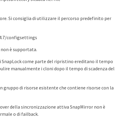
re. Si consiglia di utilizzare il percorso predefinito per
/4.7/configsettings
ET non è supportata.
 di SnapLock come parte del ripristino ereditano il tempo
pulire manualmente i cloni dopo il tempo di scadenza del
n gruppo di risorse esistente che contiene risorse con la
ilover della sincronizzazione attiva SnapMirror non è
rmale o di failback.