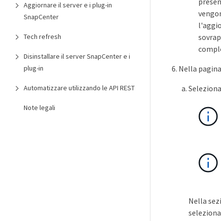
presen
Aggiornare il server e i plug-in
vengon
SnapCenter
l'aggi
Tech refresh
sovrap
compl
Disinstallare il server SnapCenter e i
plug-in
Nella pagina
Automatizzare utilizzando le API REST
Selezionar
Note legali
Nella sez
seleziona