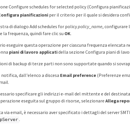
ione Configure schedules for selected policy (Configura pianificazio
Configura pianificazioni
per il criterio per il quale si desidera con
estra di dialogo Add schedules for policy
policy_name
, configurare l
 la frequenza, quindi fare clic su
OK
.
rio eseguire questa operazione per ciascuna frequenza elencata nell
lonna
piani di lavoro applicati
della sezione Configura piani di lavor
zioni di backup di terze parti non sono supportate quando si sovra
 notifica, dall'elenco a discesa
Email preference
(Preferenze email)
mail.
essario specificare gli indirizzi e-mail del mittente e del destinatar
operazione eseguita sul gruppo di risorse, selezionare
Allega repo
ica via email, è necessario aver specificato i dettagli del server 
.
pServer