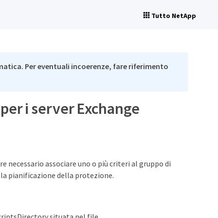
Tutto NetApp
matica. Per eventuali incoerenze, fare riferimento
i per i server Exchange
tre necessario associare uno o più criteri al gruppo di
e la pianificazione della protezione.
ptsDirectory situata nel file