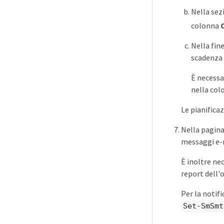
Nella sez
colonna
Nella fin
scadenza e
È necessa
nella co
Le pianifica
Nella pagina
messaggi e-
È inoltre nec
report dell'
Per la notif
Set-SmSmt