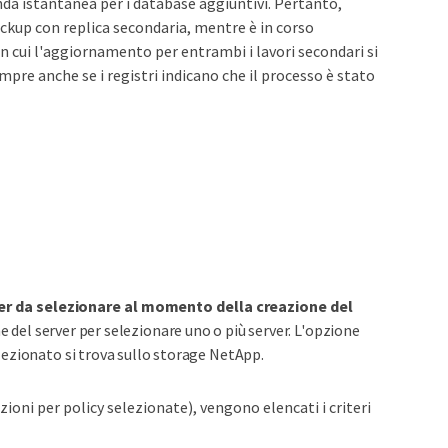
onda istantanea per i database aggiuntivi. Pertanto,
ackup con replica secondaria, mentre è in corso
n cui l'aggiornamento per entrambi i lavori secondari si
pre anche se i registri indicano che il processo è stato
ver da selezionare al momento della creazione del
e del server per selezionare uno o più server. L'opzione
selezionato si trova sullo storage NetApp.
ioni per policy selezionate), vengono elencati i criteri