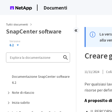
Documenti
Tutti i documenti
SnapCenter software
La vers
alla ve
Versione
6.2
Creare g
11/11/2024
Coll
Documentazione SnapCenter software
6.2
Per qualsiasi la
risorse per defin
Note di rilascio
A proposito d
Inizia subito
IL PERCORSO_