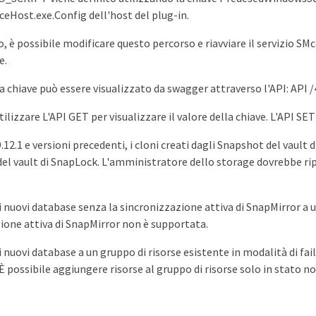
eHost.exe.Config dell'host del plug-in.
, è possibile modificare questo percorso e riavviare il servizio SMco
e.
lla chiave può essere visualizzato da swagger attraverso l'API: API 
tilizzare L'API GET per visualizzare il valore della chiave. L'API S
12.1 e versioni precedenti, i cloni creati dagli Snapshot del vault
del vault di SnapLock. L'amministratore dello storage dovrebbe ri
i nuovi database senza la sincronizzazione attiva di SnapMirror a u
ione attiva di SnapMirror non è supportata.
i nuovi database a un gruppo di risorse esistente in modalità di fa
È possibile aggiungere risorse al gruppo di risorse solo in stato no