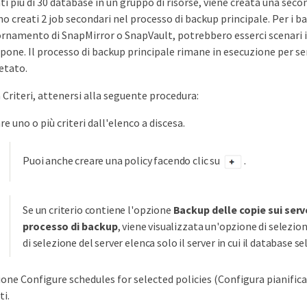
ti più di 30 database in un gruppo di risorse, viene creata una sec
o creati 2 job secondari nel processo di backup principale. Per i b
ornamento di SnapMirror o SnapVault, potrebbero esserci scenari i
pone. Il processo di backup principale rimane in esecuzione per sem
etato.
 Criteri, attenersi alla seguente procedura:
e uno o più criteri dall'elenco a discesa.
Puoi anche creare una policy facendo clic su
.
Se un criterio contiene l'opzione
Backup delle copie sui ser
processo di backup
, viene visualizzata un'opzione di selezion
di selezione del server elenca solo il server in cui il database 
ione Configure schedules for selected policies (Configura pianificaz
ti.