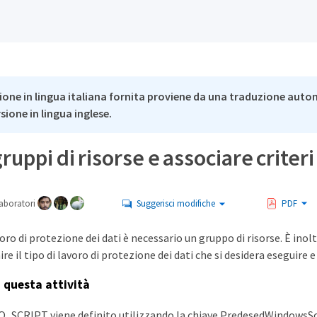
ione in lingua italiana fornita proviene da una traduzione auto
rsione in lingua inglese.
ruppi di risorse e associare criter
aboratori
Suggerisci modifiche
PDF
voro di protezione dei dati è necessario un gruppo di risorse. È inol
ire il tipo di lavoro di protezione dei dati che si desidera eseguire 
i questa attività
SCRIPT viene definito utilizzando la chiave PredesedWindowsScri