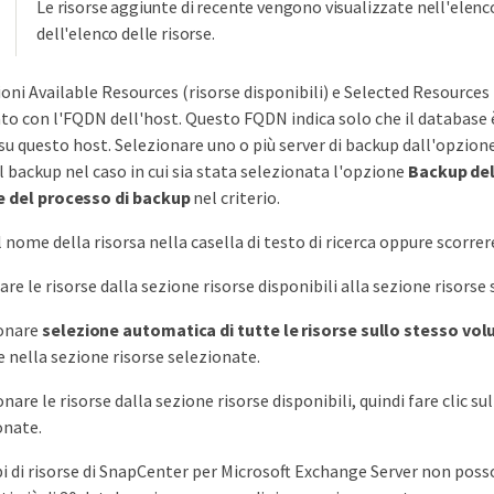
Le risorse aggiunte di recente vengono visualizzate nell'elenc
dell'elenco delle risorse.
ioni Available Resources (risorse disponibili) e Selected Resources
ato con l'FQDN dell'host. Questo FQDN indica solo che il database 
su questo host. Selezionare uno o più server di backup dall'opzione 
il backup nel caso in cui sia stata selezionata l'opzione
Backup del
e del processo di backup
nel criterio.
l nome della risorsa nella casella di testo di ricerca oppure scorrer
re le risorse dalla sezione risorse disponibili alla sezione risors
onare
selezione automatica di tutte le risorse sullo stesso vo
 nella sezione risorse selezionate.
nare le risorse dalla sezione risorse disponibili, quindi fare clic s
onate.
pi di risorse di SnapCenter per Microsoft Exchange Server non poss