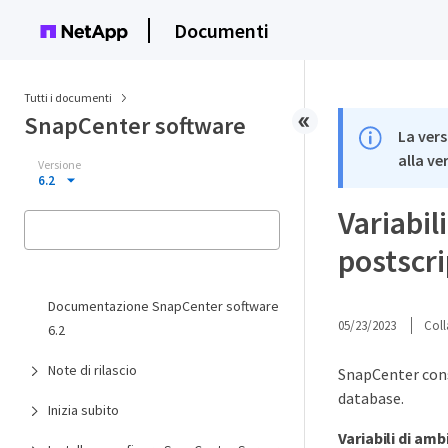
Documenti
Tutti i documenti
SnapCenter software
La vers
alla ve
Versione
6.2
Variabil
postscri
Documentazione SnapCenter software
05/23/2023
Coll
6.2
Note di rilascio
SnapCenter conse
database.
Inizia subito
Variabili di am