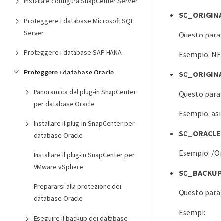
Installa e configura SnapCenter Server
SC_ORIGIN
Proteggere i database Microsoft SQL
Server
Questo param
Proteggere i database SAP HANA
Esempio: N
Proteggere i database Oracle
SC_ORIGIN
Panoramica del plug-in SnapCenter
Questo param
per database Oracle
Esempio: as
Installare il plug-in SnapCenter per
SC_ORACL
database Oracle
Esempio: /O
Installare il plug-in SnapCenter per
VMware vSphere
SC_BACKU
Prepararsi alla protezione dei
Questo param
database Oracle
Esempi:
Eseguire il backup dei database