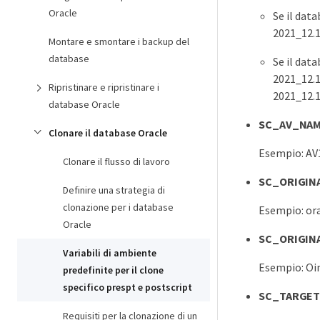
Oracle
Se il da
2021_12.
Montare e smontare i backup del
database
Se il da
2021_12.
Ripristinare e ripristinare i
2021_12.
database Oracle
SC_AV_NA
Clonare il database Oracle
Esempio: AV
Clonare il flusso di lavoro
SC_ORIGIN
Definire una strategia di
clonazione per i database
Esempio: or
Oracle
SC_ORIGIN
Variabili di ambiente
Esempio: Oi
predefinite per il clone
specifico prespt e postscript
SC_TARGET
Requisiti per la clonazione di un