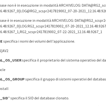
tabase non è in esecuzione in modalità ARCHIVELOG: DATA@RG2_s
16.48.9267_0|LOG@RG2_scspr2417819002_07-20-2021_12.16.48.92
tabase è in esecuzione in modalità ARCHIVELOG: DATA@RG2_scspr
16.48.9267_0|LOG:RG2_scspr2417819002_07-20-2021_12.16.48.926
16.48.9267_1,RG2_scspr2417819002_07-22-2021_12.16.48.9267_1
ME
specifica i nomi dei volumi dell'applicazione.
1|AV2
AL_OS_USER
specifica il proprietario del sistema operativo del da
acle
AL_OS_GROUP
specifica il gruppo di sistemi operativi del databas
nstall
_SID
" specifica il SID del database clonato.