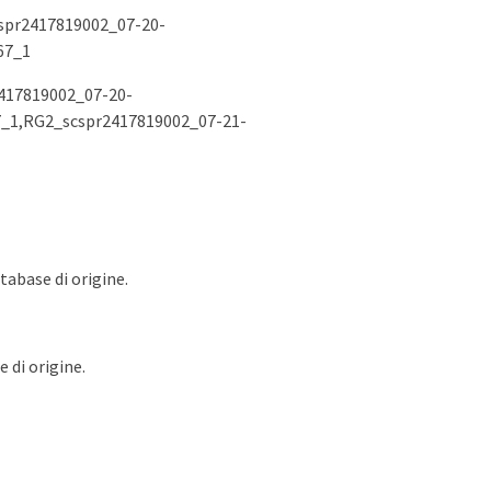
cspr2417819002_07-20-
67_1
2417819002_07-20-
7_1,RG2_scspr2417819002_07-21-
tabase di origine.
e di origine.