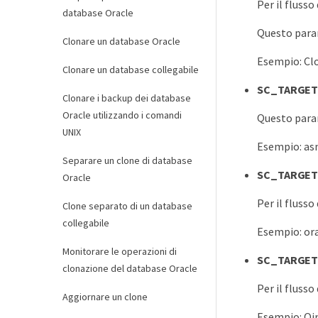
Per il flusso
database Oracle
Questo param
Clonare un database Oracle
Esempio: Cl
Clonare un database collegabile
SC_TARGE
Clonare i backup dei database
Oracle utilizzando i comandi
Questo param
UNIX
Esempio: as
Separare un clone di database
SC_TARGE
Oracle
Per il flusso
Clone separato di un database
collegabile
Esempio: or
Monitorare le operazioni di
SC_TARGE
clonazione del database Oracle
Per il flusso
Aggiornare un clone
Esempio: Oi