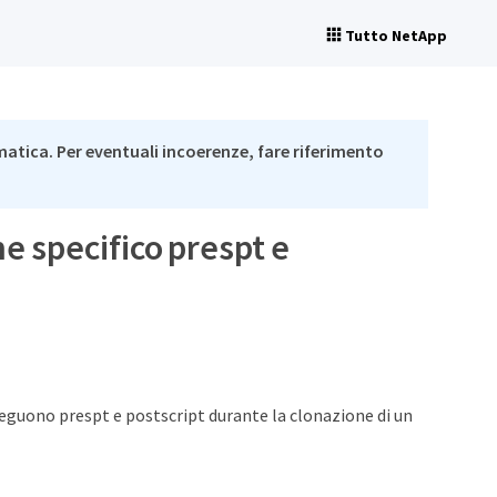
Tutto NetApp
matica. Per eventuali incoerenze, fare riferimento
ne specifico prespt e
seguono prespt e postscript durante la clonazione di un