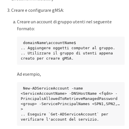
Creare e configurare gMSA:
Creare un account di gruppo utenti nel seguente
formato:
 domainName\accountName$

.. Aggiungere oggetti computer al gruppo.

.. Utilizzare il gruppo di utenti appena 
creato per creare gMSA.
Ad esempio,
 New-ADServiceAccount -name 
<ServiceAccountName> -DNSHostName <fqdn> -
PrincipalsAllowedToRetrieveManagedPassword 
<group> -ServicePrincipalNames <SPN1,SPN2,…
>

.. Eseguire `Get-ADServiceAccount` per 
verificare l'account del servizio.