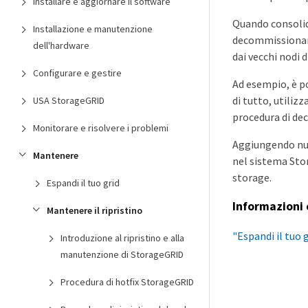
Installare e aggiornare il software
Quando consolid
Installazione e manutenzione
decommissionare
dell'hardware
dai vecchi nodi d
Configurare e gestire
Ad esempio, è po
di tutto, utiliz
USA StorageGRID
procedura di de
Monitorare e risolvere i problemi
Aggiungendo nuov
Mantenere
nel sistema Stor
storage.
Espandi il tuo grid
Informazioni 
Mantenere il ripristino
"Espandi il tuo 
Introduzione al ripristino e alla
manutenzione di StorageGRID
Procedura di hotfix StorageGRID