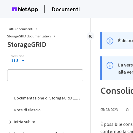
Documenti
Tutti i documenti
StorageGRID documentation
È dispo
StorageGRID
Versione
11.5
La vers
alla ve
Consoli
Documentazione di StorageGRID 11,5
Note di rilascio
05/23/2023
Coll
Inizia subito
È possibile cons
contempo la cap