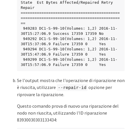
State  Est Bytes Affected/Repaired Retry 
Repair

===========================================
===========================================
==

 949283 DC1-S-99-10(Volumes: 1,2) 2016-11-
30T15:27:06.9 Success 17359 17359 No

 949292 DC1-S-99-10(Volumes: 1,2) 2016-11-
30T15:37:06.9 Failure 17359 0     Yes

 949294 DC1-S-99-10(Volumes: 1,2) 2016-11-
30T15:47:06.9 Failure 17359 0     Yes

 949299 DC1-S-99-10(Volumes: 1,2) 2016-11-
30T15:57:06.9 Failure 17359 0     Yes
Se l'output mostra che l'operazione di riparazione non
è riuscita, utilizzare
opzione per
--repair-id
riprovare la riparazione.
Questo comando prova di nuovo una riparazione del
nodo non riuscita, utilizzando l'ID riparazione
83930030303133434: