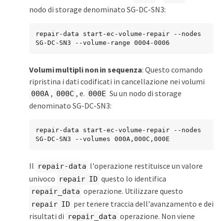
nodo di storage denominato SG-DC-SN3:
repair-data start-ec-volume-repair --nodes 
SG-DC-SN3 --volume-range 0004-0006
Volumi multipli non in sequenza
: Questo comando
ripristina i dati codificati in cancellazione nei volumi
,
, e.
Su un nodo di storage
000A
000C
000E
denominato SG-DC-SN3:
repair-data start-ec-volume-repair --nodes 
SG-DC-SN3 --volumes 000A,000C,000E
Il
l'operazione restituisce un valore
repair-data
univoco
questo lo identifica
repair ID
operazione. Utilizzare questo
repair_data
per tenere traccia dell'avanzamento e dei
repair ID
risultati di
operazione. Non viene
repair_data