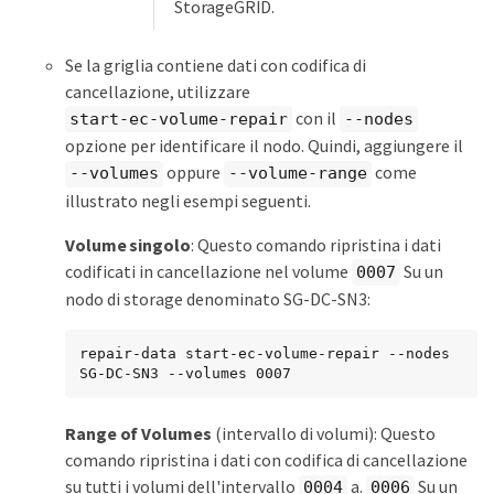
StorageGRID.
Se la griglia contiene dati con codifica di
cancellazione, utilizzare
con il
start-ec-volume-repair
--nodes
opzione per identificare il nodo. Quindi, aggiungere il
oppure
come
--volumes
--volume-range
illustrato negli esempi seguenti.
Volume singolo
: Questo comando ripristina i dati
codificati in cancellazione nel volume
Su un
0007
nodo di storage denominato SG-DC-SN3:
repair-data start-ec-volume-repair --nodes 
SG-DC-SN3 --volumes 0007
Range of Volumes
(intervallo di volumi): Questo
comando ripristina i dati con codifica di cancellazione
su tutti i volumi dell'intervallo
a.
Su un
0004
0006