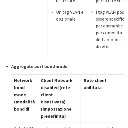
utilizzate.
per la rete client
Un tag VLAN è
I tag VLAN poss
opzionale.
essere specificat
per entrambe le 
per comodità
dell'amministra
di rete.
Aggregate port bond mode
Network
Client Network
Rete client
bond
disabled (rete
abilitata
mode
client
(modalità
disattivata)
bond di
(impostazione
predefinita)