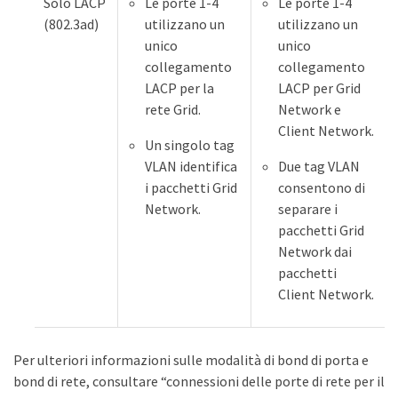
Solo LACP
Le porte 1-4
Le porte 1-4
(802.3ad)
utilizzano un
utilizzano un
unico
unico
collegamento
collegamento
LACP per la
LACP per Grid
rete Grid.
Network e
Client Network.
Un singolo tag
VLAN identifica
Due tag VLAN
i pacchetti Grid
consentono di
Network.
separare i
pacchetti Grid
Network dai
pacchetti
Client Network.
Per ulteriori informazioni sulle modalità di bond di porta e
bond di rete, consultare “connessioni delle porte di rete per il