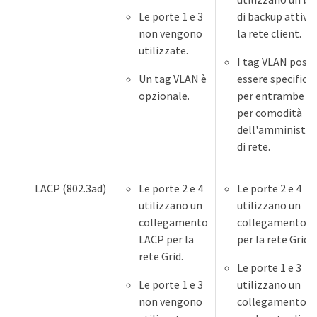
Le porte 1 e 3
di backup attivo
non vengono
la rete client.
utilizzate.
I tag VLAN poss
Un tag VLAN è
essere specificat
opzionale.
per entrambe le 
per comodità
dell'amministra
di rete.
LACP (802.3ad)
Le porte 2 e 4
Le porte 2 e 4
utilizzano un
utilizzano un
collegamento
collegamento L
LACP per la
per la rete Grid.
rete Grid.
Le porte 1 e 3
Le porte 1 e 3
utilizzano un
non vengono
collegamento L