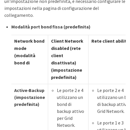
un'impostazione non predefinita, è necessario configurare le
impostazioni nella pagina di configurazione del
collegamento.
Modalità port bond fissa (predefinita)
Network bond
Client Network
Rete client abilita
mode
disabled (rete
(modalità
client
bond di
disattivata)
(impostazione
predefinita)
Active-Backup
Le porte 2 e 4
Le porte 2 e 4
(impostazione
utilizzano un
utilizzano un b
predefinita)
bond di
di backup attivo
backup attivo
Grid Network.
per Grid
Le porte 1 e 3
Network.
utilizzano un b