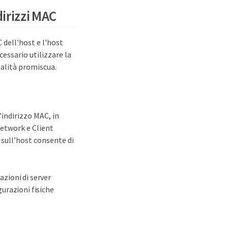
dirizzi MAC
 dell'host e l'host
cessario utilizzare la
dalità promiscua.
'indirizzo MAC, in
Network e Client
a sull'host consente di
azioni di server
urazioni fisiche