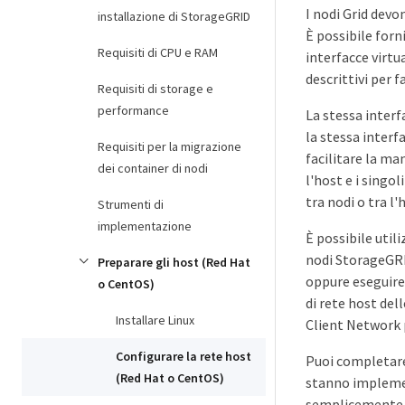
I nodi Grid devo
installazione di StorageGRID
È possibile forn
Requisiti di CPU e RAM
interfacce virtu
descrittivi per 
Requisiti di storage e
performance
La stessa interf
la stessa interf
Requisiti per la migrazione
facilitare la ma
dei container di nodi
l'host e i singol
tra nodi o tra l'
Strumenti di
implementazione
È possibile utili
nodi StorageGRID
Preparare gli host (Red Hat
oppure eseguire 
o CentOS)
di rete host de
Installare Linux
Client Network p
Configurare la rete host
Puoi completare 
(Red Hat o CentOS)
stanno implemen
semplicemente il