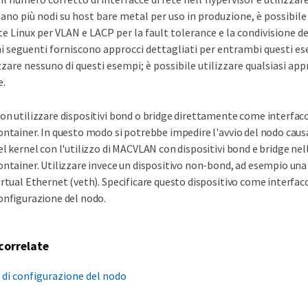
no più nodi su host bare metal per uso in produzione, è possibile
ete Linux per VLAN e LACP per la fault tolerance e la condivisione d
ni seguenti forniscono approcci dettagliati per entrambi questi e
zzare nessuno di questi esempi; è possibile utilizzare qualsiasi app
e.
on utilizzare dispositivi bond o bridge direttamente come interfacci
ontainer. In questo modo si potrebbe impedire l'avvio del nodo cau
el kernel con l'utilizzo di MACVLAN con dispositivi bond e bridge nel
ontainer. Utilizzare invece un dispositivo non-bond, ad esempio un
irtual Ethernet (veth). Specificare questo dispositivo come interfaccia
onfigurazione del nodo.
correlate
e di configurazione del nodo