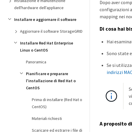
Installazione e manutenzione
Dopo aver comple
dell'hardware dell'appliance
configurazioni a
mapping nei nod
Installare e aggiornare il software
Di cosa hai b
Aggiornare il software StorageGRID
Hai esamina
Installare Red Hat Enterprise
Linux o CentOS
Sono state 
Panoramica
Se si utilizz
indirizzi MA
Pianificare e preparare
l'installazione di Red Hat o
CentOS
S
v
Prima di installare (Red Hat o
c
CentOS)
Materiali richiesti
A proposito d
Scaricare ed estrarre i file di