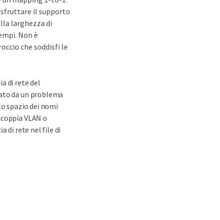
 sfruttare il supporto
ella larghezza di
sempi. Non è
roccio che soddisfi le
a di rete del
sato da un problema
lo spazio dei nomi
a coppia VLAN o
 di rete nel file di