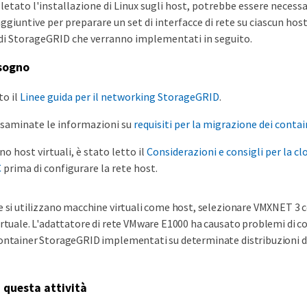
tato l'installazione di Linux sugli host, potrebbe essere necessa
ggiuntive per preparare un set di interfacce di rete su ciascun host
i StorageGRID che verranno implementati in seguito.
isogno
to il
Linee guida per il networking StorageGRID
.
esaminate le informazioni su
requisiti per la migrazione dei contai
ano host virtuali, è stato letto il
Considerazioni e consigli per la c
C
prima di configurare la rete host.
e si utilizzano macchine virtuali come host, selezionare VMXNET 3 
irtuale. L'adattatore di rete VMware E1000 ha causato problemi di co
ontainer StorageGRID implementati su determinate distribuzioni di
i questa attività