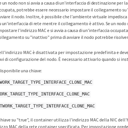
e un nodo non si avvia a causa di un'interfaccia di destinazione per 
ccupata, potrebbe essere necessario impostare il collegamento su "
vviare il nodo. Inoltre, è possibile che l'ambiente virtuale impedisc
u un'interfaccia di rete mentre il collegamento è attivo. Se un nodo 
mpostare l'indirizzo MAC e si avvia a causa di un'interfaccia occupata
ollegamento su "inattivo" prima di avviare il nodo potrebbe risolver
ell'indirizzo MAC è disattivata per impostazione predefinita e de
vi di configurazione del nodo. È necessario attivarlo quando si in
disponibile una chiave:
WORK_TARGET_TYPE_INTERFACE_CLONE_MAC
ORK_TARGET_TYPE_INTERFACE_CLONE_MAC
TWORK_TARGET_TYPE_INTERFACE_CLONE_MAC
iave su "true", il container utilizza l'indirizzo MAC della NIC dell'
irizzo MAC della rete container specificata. Per impostazione predef