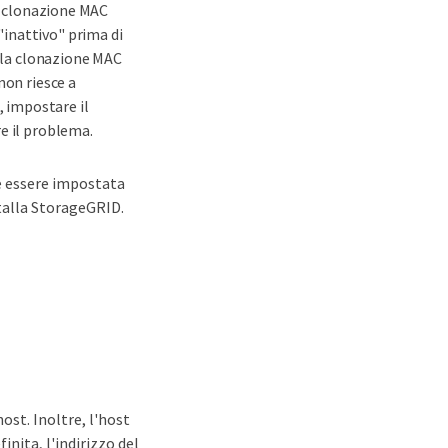
la clonazione MAC
inattivo" prima di
a la clonazione MAC
non riesce a
, impostare il
e il problema.
ve essere impostata
stalla StorageGRID.
host. Inoltre, l'host
inita, l'indirizzo del