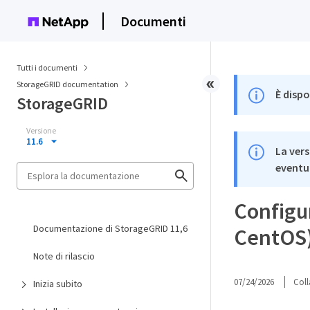
Documenti
Tutti i documenti
StorageGRID documentation
È dispo
StorageGRID
Versione
11.6
La vers
eventua
Configur
Documentazione di StorageGRID 11,6
CentOS
Note di rilascio
07/24/2026
Coll
Inizia subito