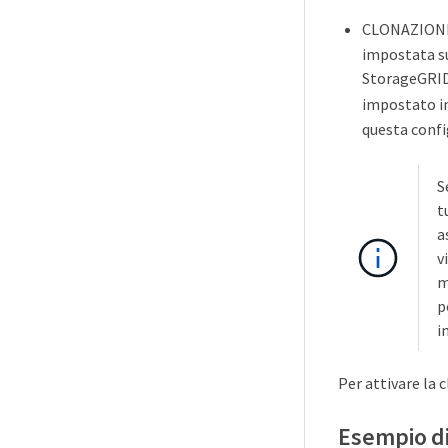
CLONAZIONE
impostata su
StorageGRID,
impostato i
questa confi
S
t
a
v
m
p
i
Per attivare la
Esempio d