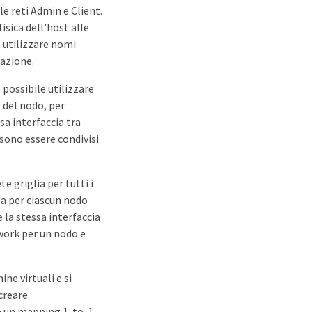
le reti Admin e Client.
isica dell'host alle
, utilizzare nomi
razione.
 possibile utilizzare
e del nodo, per
sa interfaccia tra
ossono essere condivisi
te griglia per tutti i
sa per ciascun nodo
 la stessa interfaccia
work per un nodo e
ne virtuali e si
creare
re un mapping 1-to-1.