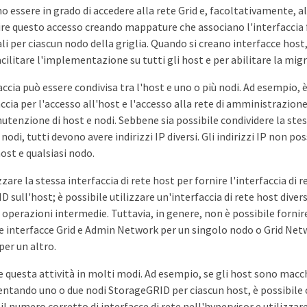
no essere in grado di accedere alla rete Grid e, facoltativamente, al
ire questo accesso creando mappature che associano l'interfaccia f
ali per ciascun nodo della griglia. Quando si creano interfacce host
facilitare l'implementazione su tutti gli host e per abilitare la mig
accia può essere condivisa tra l'host e uno o più nodi. Ad esempio, è
accia per l'accesso all'host e l'accesso alla rete di amministrazion
nutenzione di host e nodi. Sebbene sia possibile condividere la stes
i nodi, tutti devono avere indirizzi IP diversi. Gli indirizzi IP non p
host e qualsiasi nodo.
zzare la stessa interfaccia di rete host per fornire l'interfaccia di re
 sull'host; è possibile utilizzare un'interfaccia di rete host diver
operazioni intermedie. Tuttavia, in genere, non è possibile fornire
lle interfacce Grid e Admin Network per un singolo nodo o Grid Net
er un altro.
questa attività in molti modi. Ad esempio, se gli host sono macchi
tando uno o due nodi StorageGRID per ciascun host, è possibile 
 numero corretto di interfacce di rete nell'hypervisor e utilizza