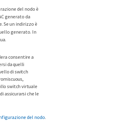
gurazione del nodo è
MAC generato da
. Se un indirizzo è
quello generato. In
ua.
idera consentire a
rsi da quelli
vello di switch
romiscuous,
llo switch virtuale
di assicurarsi che le
configurazione del nodo
.