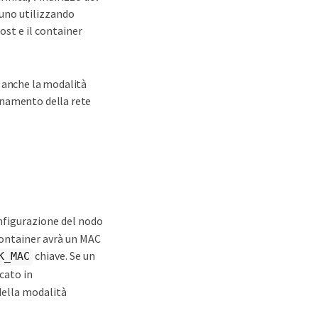
 uno utilizzando
ost e il container
e anche la modalità
onamento della rete
onfigurazione del nodo
 container avrà un MAC
chiave. Se un
K_MAC
icato in
 della modalità