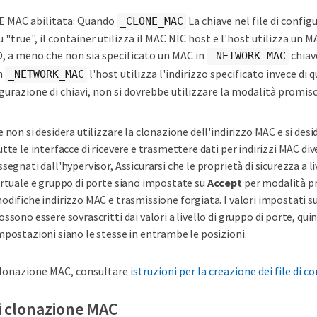
 MAC abilitata: Quando
La chiave nel file di confi
_CLONE_MAC
 "true", il container utilizza il MAC NIC host e l'host utilizza un 
 a meno che non sia specificato un MAC in
chiave
_NETWORK_MAC
n
l'host utilizza l'indirizzo specificato invece di 
_NETWORK_MAC
gurazione di chiavi, non si dovrebbe utilizzare la modalità promisc
e non si desidera utilizzare la clonazione dell'indirizzo MAC e si des
utte le interfacce di ricevere e trasmettere dati per indirizzi MAC dive
ssegnati dall'hypervisor, Assicurarsi che le proprietà di sicurezza a li
irtuale e gruppo di porte siano impostate su
Accept
per modalità p
odifiche indirizzo MAC e trasmissione forgiata. I valori impostati su
ossono essere sovrascritti dai valori a livello di gruppo di porte, quin
mpostazioni siano le stesse in entrambe le posizioni.
 clonazione MAC, consultare
istruzioni per la creazione dei file di 
i clonazione MAC