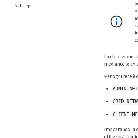
S
Note legali
o
a
s
i
c
La clonazione d
mediante le chia
Per ogni rete è 
ADMIN_NET
GRID_NETW
CLIENT_NE
Impostando la ch
utilizzerà l'ind