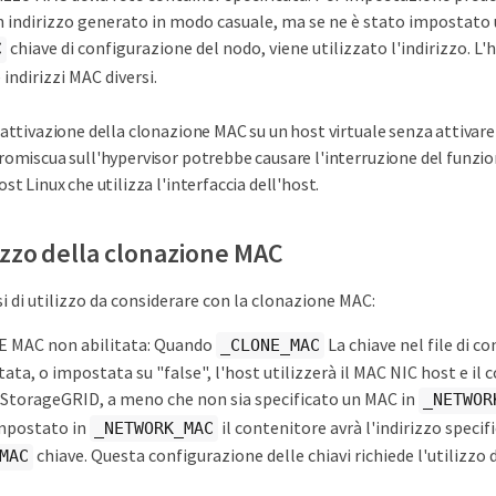
n indirizzo generato in modo casuale, ma se ne è stato impostato
chiave di configurazione del nodo, viene utilizzato l'indirizzo. L'h
C
ndirizzi MAC diversi.
'attivazione della clonazione MAC su un host virtuale senza attivar
romiscua sull'hypervisor potrebbe causare l'interruzione del funzi
ost Linux che utilizza l'interfaccia dell'host.
lizzo della clonazione MAC
i di utilizzo da considerare con la clonazione MAC:
MAC non abilitata: Quando
La chiave nel file di c
_CLONE_MAC
ata, o impostata su "false", l'host utilizzerà il MAC NIC host e il
StorageGRID, a meno che non sia specificato un MAC in
_NETWOR
impostato in
il contenitore avrà l'indirizzo specif
_NETWORK_MAC
chiave. Questa configurazione delle chiavi richiede l'utilizzo
MAC