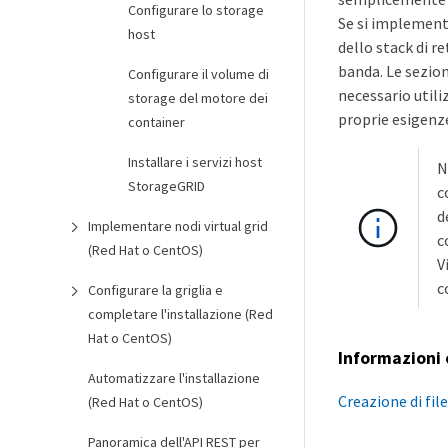
Configurare lo storage
Se si implementa
host
dello stack di r
banda. Le sezio
Configurare il volume di
necessario utili
storage del motore dei
proprie esigenz
container
Installare i servizi host
N
StorageGRID
c
d
Implementare nodi virtual grid
c
(Red Hat o CentOS)
V
c
Configurare la griglia e
completare l'installazione (Red
Hat o CentOS)
Informazioni 
Automatizzare l'installazione
Creazione di fil
(Red Hat o CentOS)
Panoramica dell'API REST per