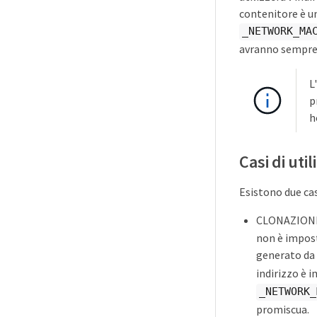
contenitore è u
_NETWORK_MA
avranno sempre i
L
p
h
Casi di uti
Esistono due cas
CLONAZIONE 
non è impost
generato da 
indirizzo è 
_NETWORK_
promiscua.