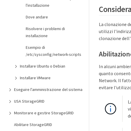
l'installazione
Consideraz
Dove andare
La clonazione de
Risolvere i problemi di
utilizzi l'indir
installazione
clonazione dell'
Esempio di
Abilitazio
/etc/sysconfig/network-scripts
In alcuni ambien
Installare Ubuntu o Debian
quanto consente
Installare VMware
Network. Il fatt
evitare l'utiliz
Eseguire l'amministrazione del sistema
USA StorageGRID
L
v
Monitorare e gestire StorageGRID
d
Abilitare StorageGRID