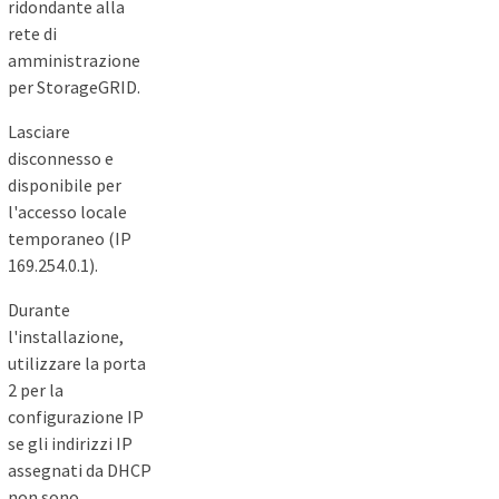
ridondante alla
rete di
amministrazione
per StorageGRID.
Lasciare
disconnesso e
disponibile per
l'accesso locale
temporaneo (IP
169.254.0.1).
Durante
l'installazione,
utilizzare la porta
2 per la
configurazione IP
se gli indirizzi IP
assegnati da DHCP
non sono