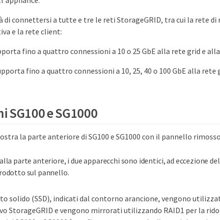
l'appliance.
à di connettersi a tutte e tre le reti StorageGRID, tra cui la rete di 
va e la rete client:
orta fino a quattro connessioni a 10 o 25 GbE alla rete grid e alla 
porta fino a quattro connessioni a 10, 25, 40 o 100 GbE alla rete gr
i SG100 e SG1000
stra la parte anteriore di SG100 e SG1000 con il pannello rimosso
alla parte anteriore, i due apparecchi sono identici, ad eccezione de
rodotto sul pannello.
tato solido (SSD), indicati dal contorno arancione, vengono utilizz
vo StorageGRID e vengono mirrorati utilizzando RAID1 per la ri