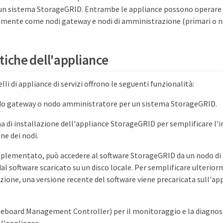
n un sistema StorageGRID. Entrambe le appliance possono operare
nte come nodi gateway e nodi di amministrazione (primari o no
tiche dell'appliance
li di appliance di servizi offrono le seguenti funzionalità:
do gateway o nodo amministratore per un sistema StorageGRID.
 di installazione dell'appliance StorageGRID per semplificare l
ne dei nodi.
mplementato, può accedere al software StorageGRID da un nodo d
dal software scaricato su un disco locale. Per semplificare ulterior
one, una versione recente del software viene precaricata sull'app
eboard Management Controller) per il monitoraggio e la diagnosi