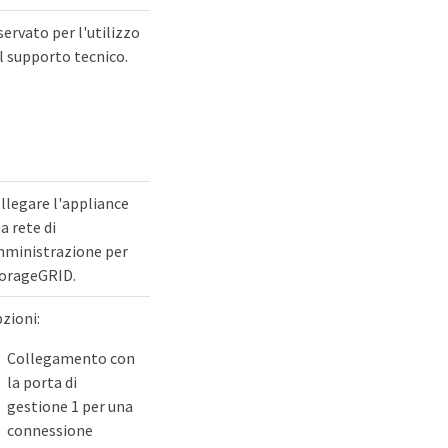
servato per l'utilizzo
l supporto tecnico.
llegare l'appliance
la rete di
ministrazione per
orageGRID.
zioni:
Collegamento con
la porta di
gestione 1 per una
connessione