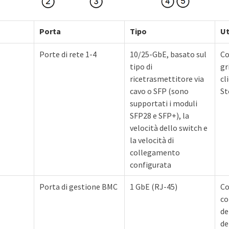
Porta
Tipo
Ut
Porte di rete 1-4
10/25-GbE, basato sul
Co
tipo di
gr
ricetrasmettitore via
cl
cavo o SFP (sono
St
supportati i moduli
SFP28 e SFP+), la
velocità dello switch e
la velocità di
collegamento
configurata
Porta di gestione BMC
1 GbE (RJ-45)
Co
co
de
de