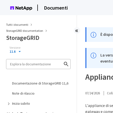
Documenti
Tutti i documenti
StorageGRID documentation
È dispo
StorageGRID
Versione
11.6
La vers
eventua
Applian
Documentazione di StorageGRID 11,6
Note di rilascio
07/24/2026
Coll
Inizia subito
L'appliance di 
gateway e come 