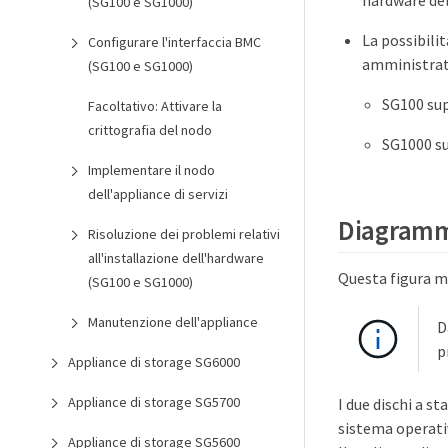
hardware del
(SG100 e SG1000)
La possibilit
Configurare l'interfaccia BMC
amministrati
(SG100 e SG1000)
SG100 supp
Facoltativo: Attivare la
crittografia del nodo
SG1000 sup
Implementare il nodo
dell'appliance di servizi
Diagramm
Risoluzione dei problemi relativi
all'installazione dell'hardware
Questa figura mo
(SG100 e SG1000)
Manutenzione dell'appliance
D
p
Appliance di storage SG6000
Appliance di storage SG5700
I due dischi a s
sistema operati
Appliance di storage SG5600