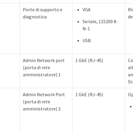
Porte di supporto e
VGA
Ri
diagnostica
de
Seriale, 115200 8-
N-1
USB
Admin Network port
1 GbE (RJ-45)
Co
(porta di rete
al
amministratore) 1
am
St
Admin Network Port
1 GbE (RJ-45)
Op
(porta di rete
amministratore) 2