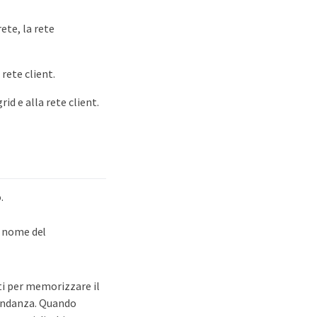
rete, la rete
rete client.
id e alla rete client.
.
l nome del
ati per memorizzare il
dondanza. Quando