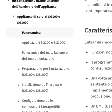
Installazione e manutenzione
disponibilità i
dell'hardware dell'appliance
contemporaneame
Appliance di servizi SG100 e
SG1000
Caratteris
Panoramica
Entrambi i model
Applicazioni SG100 e SG1000
Funzioni no
Panoramica dell'installazione e
dell'implementazione
Il programma
configurazio
Preparazione per l'installazione
(SG100 e SG1000)
Una volta i
esistente o 
Installazione dell'hardware
implementazi
(SG100 e SG1000)
produzione.
Configurazione delle
Un BMC (Bas
connessioni StorageGRID