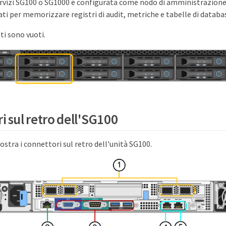
ervizi SG100 o SG1000 è configurata come nodo di amministrazione,
ti per memorizzare registri di audit, metriche e tabelle di databa
ti sono vuoti.
i sul retro dell'SG100
stra i connettori sul retro dell'unità SG100.