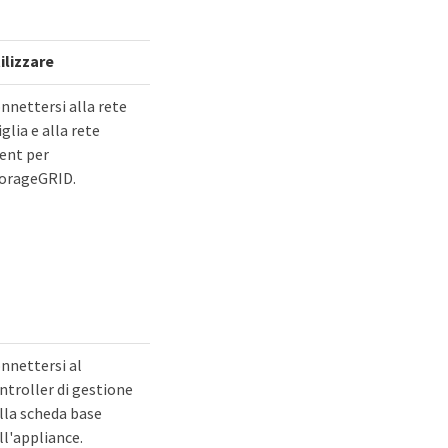
ilizzare
nnettersi alla rete
iglia e alla rete
ient per
orageGRID.
nnettersi al
ntroller di gestione
lla scheda base
ll'appliance.