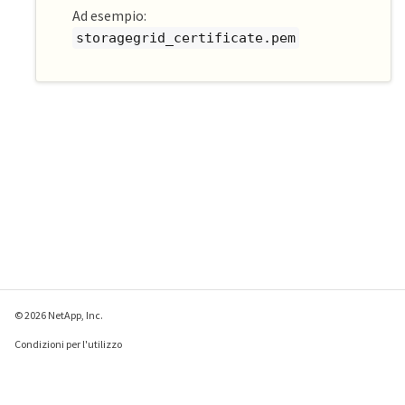
Ad esempio:
storagegrid_certificate.pem
© 2026 NetApp, Inc.
Condizioni per l'utilizzo
Direttiva sulla privacy
Direttiva sui cookie