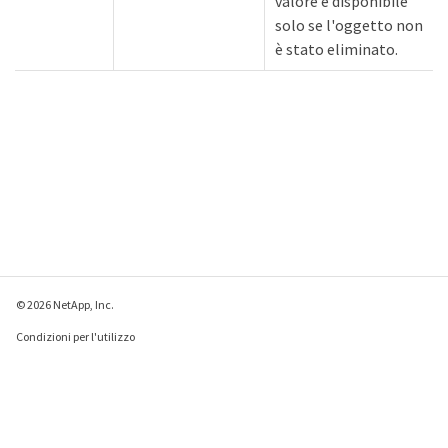
valore è disponibile
solo se l'oggetto non
è stato eliminato.
© 2026 NetApp, Inc.
Condizioni per l'utilizzo
Direttiva sulla privacy
Direttiva sui cookie
Impostazioni cookie