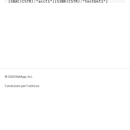
[SBAC(CSTR):"acct1"][S3BK(CSTR):"testbkt1"]

[S3KY(CSTR):"testobj1"]
[CBID(UI64):0xCB1D5C213434DD48][CSIZ(UI64):10]
[AVER(UI32):10]

[ATIM(UI64):1499810043157462][ATYP(FC32):SUPD]
[ANID(UI32):12258396][AMID(FC32):S3RQ]

[ATID(UI64):8987436599021955788]]
© 2026 NetApp, Inc.
Condizioni per l'utilizzo
Direttiva sulla privacy
Direttiva sui cookie
Impostazioni cookie
Invia feedback su questa pagina