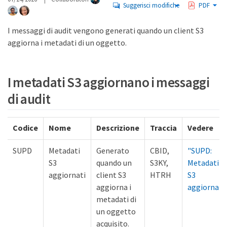
Suggerisci modifiche
PDF
I messaggi di audit vengono generati quando un client S3
aggiorna i metadati di un oggetto.
I metadati S3 aggiornano i messaggi
di audit
Codice
Nome
Descrizione
Traccia
Vedere
SUPD
Metadati
Generato
CBID,
"SUPD:
S3
quando un
S3KY,
Metadati
aggiornati
client S3
HTRH
S3
aggiorna i
aggiornati
metadati di
un oggetto
acquisito.