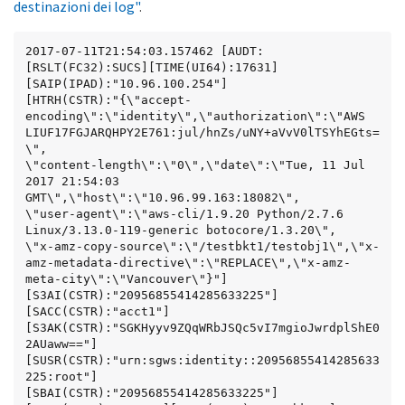
destinazioni dei log"
.
2017-07-11T21:54:03.157462 [AUDT:
[RSLT(FC32):SUCS][TIME(UI64):17631]
[SAIP(IPAD):"10.96.100.254"]

[HTRH(CSTR):"{\"accept-
encoding\":\"identity\",\"authorization\":\"AWS 
LIUF17FGJARQHPY2E761:jul/hnZs/uNY+aVvV0lTSYhEGts=
\",

\"content-length\":\"0\",\"date\":\"Tue, 11 Jul 
2017 21:54:03 
GMT\",\"host\":\"10.96.99.163:18082\",

\"user-agent\":\"aws-cli/1.9.20 Python/2.7.6 
Linux/3.13.0-119-generic botocore/1.3.20\",

\"x-amz-copy-source\":\"/testbkt1/testobj1\",\"x-
amz-metadata-directive\":\"REPLACE\",\"x-amz-
meta-city\":\"Vancouver\"}"]

[S3AI(CSTR):"20956855414285633225"]
[SACC(CSTR):"acct1"]
[S3AK(CSTR):"SGKHyyv9ZQqWRbJSQc5vI7mgioJwrdplShE0
2AUaww=="]

[SUSR(CSTR):"urn:sgws:identity::20956855414285633
225:root"]

[SBAI(CSTR):"20956855414285633225"]