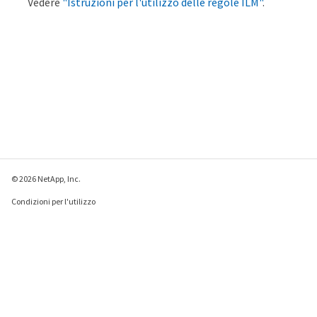
Vedere
"Istruzioni per l'utilizzo delle regole ILM"
.
© 2026 NetApp, Inc.
Condizioni per l'utilizzo
Direttiva sulla privacy
Direttiva sui cookie
Impostazioni cookie
Invia feedback su questa pagina