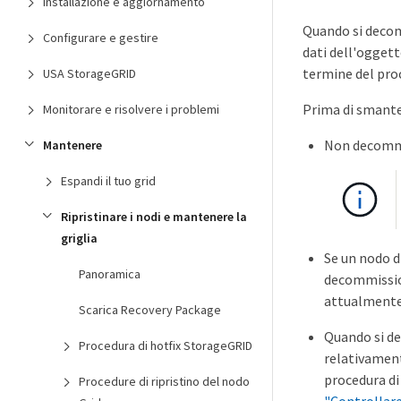
Installazione e aggiornamento
Quando si decomm
Configurare e gestire
dati dell'oggett
termine del proc
USA StorageGRID
Prima di smante
Monitorare e risolvere i problemi
Non decommis
Mantenere
Espandi il tuo grid
Ripristinare i nodi e mantenere la
griglia
Se un nodo d
Panoramica
decommissiona
attualmente 
Scarica Recovery Package
Quando si d
Procedura di hotfix StorageGRID
relativament
procedura di
Procedure di ripristino del nodo