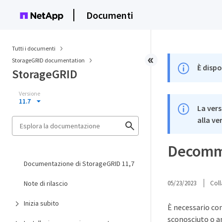
Documenti
Tutti i documenti
StorageGRID documentation
È dispo
StorageGRID
Versione
11.7
La vers
alla ve
Decommi
Documentazione di StorageGRID 11,7
Note di rilascio
05/23/2023
Coll
Inizia subito
È necessario co
sconosciuto o a