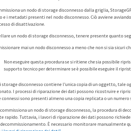
issiona un nodo di storage disconnesso dalla griglia, StorageGRID ut
o e i metadati presenti nel nodo disconnesso. Ciò avviene avviando
esso di disattivazione.
llare un nodo di storage disconnesso, tenere presente quanto seg
sionare mai un nodo disconnesso a meno che non si sia sicuri che
Non eseguire questa procedura se si ritiene che sia possibile ripris
supporto tecnico per determinare se è possibile eseguire il ripris
i storage disconnesso contiene l'unica copia di un oggetto, tale o
to. I processi di riparazione dei dati possono ricostruire e ripris
connessi sono presenti almeno una copia replicata o un numero su
ecommissiona un nodo di storage disconnesso, la procedura di 
e rapido. Tuttavia, i lavori di riparazione dei dati possono richie
 decommissionamento. È necessario monitorare manualmente questi