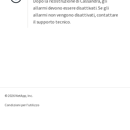
Dopo la ricostruzione di Cassandra, gli
allarmi devono essere disattivati. Se gli
allarmi non vengono disattivati, contattare
il supporto tecnico.
© 2026 NetApp, Inc.
Condizioni per l'utilizzo
Direttiva sulla privacy
Direttiva sui cookie