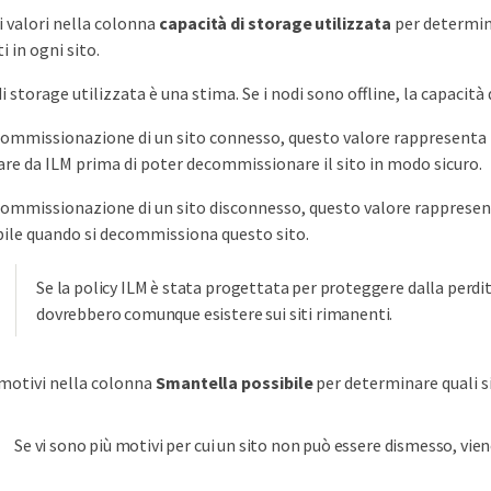
i valori nella colonna
capacità di storage utilizzata
per determina
i in ogni sito.
i storage utilizzata è una stima. Se i nodi sono offline, la capacità 
commissionazione di un sito connesso, questo valore rappresenta la 
are da ILM prima di poter decommissionare il sito in modo sicuro.
commissionazione di un sito disconnesso, questo valore rappresenta
bile quando si decommissiona questo sito.
Se la policy ILM è stata progettata per proteggere dalla perdita
dovrebbero comunque esistere sui siti rimanenti.
motivi nella colonna
Smantella possibile
per determinare quali s
Se vi sono più motivi per cui un sito non può essere dismesso, viene