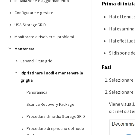
Installazione e aggiornamento
Prima di inizi
Configurare e gestire
Hai ottenuto 
USA StorageGRID
Hai esaminat
Monitorare e risolvere i problemi
Hai effettua
Mantenere
Si dispone d
Espandi il tuo grid
Fasi
Ripristinare i nodi e mantenere la
Selezionare
griglia
Selezionare
Panoramica
Viene visual
Scarica Recovery Package
siti nel sis
Procedura di hotfix StorageGRID
Procedure di ripristino del nodo