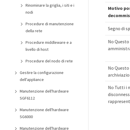
Rinominare la griglia, i siti e i
Motivo pos
nodi
decommis
Procedure di manutenzione
Segno di sp
della rete
No Questo s
Procedure middleware e a
amministra
livello di host
Procedure del nodo di rete
No Questo s
Gestire la configurazione
archiviazio
dell'appliance
No Tutti i 
Manutenzione dell'hardware
disconnessi
SGF6112
rappresen
Manutenzione dell'hardware
SG6000
Manutenzione dell'hardware