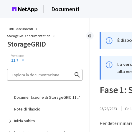
Documenti
Tutti i documenti
StorageGRID documentation
È dispo
StorageGRID
Versione
11.7
La vers
alla ve
Fase 1: 
Documentazione di StorageGRID 11,7
Note di rilascio
05/23/2023
Coll
Inizia subito
Per determinare