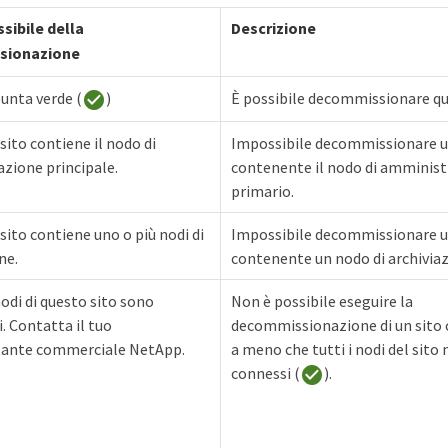
sibile della
Descrizione
sionazione
unta verde (
)
È possibile decommissionare qu
ito contiene il nodo di
Impossibile decommissionare u
zione principale.
contenente il nodo di amminis
primario.
ito contiene uno o più nodi di
Impossibile decommissionare u
ne.
contenente un nodo di archiviaz
nodi di questo sito sono
Non è possibile eseguire la
. Contatta il tuo
decommissionazione di un sito
tante commerciale NetApp.
a meno che tutti i nodi del sito
connessi (
).