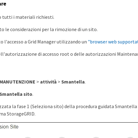
are
tutti i materiali richiesti.
o le considerazioni per la rimozione di un sito.
to l'accesso a Grid Manager utilizzando un
"browser web supporta
ell'autorizzazione di accesso root o delle autorizzazioni Maintena
MANUTENZIONE
>
attività
>
Smantella
.
Smantella sito
.
izzata la fase 1 (Seleziona sito) della procedura guidata Smantella
tema StorageGRID.