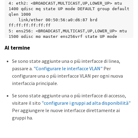
4: eth2: <BROADCAST,MULTICAST,UP,LOWER_UP> mtu 
1400 qdisc mq state UP mode DEFAULT group default 
qlen 1000

    link/ether 00:50:56:a0:d6:87 brd 
ff:ff:ff:ff:ff:ff

5: ens256: <BROADCAST,MULTICAST,UP,LOWER_UP> mtu 
1500 qdisc mq master ens256vrf state UP mode 
DEFAULT group default qlen 1000

Al termine
    link/ether 00:50:56:a0:ea:88 brd 
ff:ff:ff:ff:ff:ff
Se sono state aggiunte una o più interfacce di linea,
passare a.
"Configurare le interfacce VLAN"
Per
configurare una o più interfacce VLAN per ogni nuova
interfaccia principale.
Se sono state aggiunte una o più interfacce di accesso,
visitare il sito
"configurare i gruppi ad alta disponibilità"
Per aggiungere le nuove interfacce direttamente ai
gruppi ha.