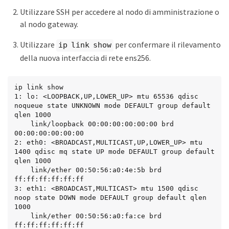
Utilizzare SSH per accedere al nodo di amministrazione o
al nodo gateway.
Utilizzare
per confermare il rilevamento
ip link show
della nuova interfaccia di rete ens256.
ip link show

1: lo: <LOOPBACK,UP,LOWER_UP> mtu 65536 qdisc 
noqueue state UNKNOWN mode DEFAULT group default 
qlen 1000

    link/loopback 00:00:00:00:00:00 brd 
00:00:00:00:00:00

2: eth0: <BROADCAST,MULTICAST,UP,LOWER_UP> mtu 
1400 qdisc mq state UP mode DEFAULT group default 
qlen 1000

    link/ether 00:50:56:a0:4e:5b brd 
ff:ff:ff:ff:ff:ff

3: eth1: <BROADCAST,MULTICAST> mtu 1500 qdisc 
noop state DOWN mode DEFAULT group default qlen 
1000

    link/ether 00:50:56:a0:fa:ce brd 
ff:ff:ff:ff:ff:ff
