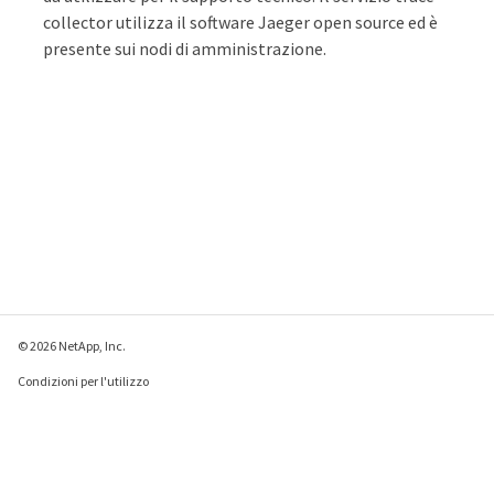
collector utilizza il software Jaeger open source ed è
presente sui nodi di amministrazione.
© 2026 NetApp, Inc.
Condizioni per l'utilizzo
Direttiva sulla privacy
Direttiva sui cookie
Impostazioni cookie