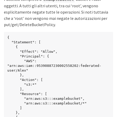
oggetti. A tutti gli altri utenti, tra cui ‘root', vengono
esplicitamente negate tutte le operazioni. Si noti tuttavia
che a ‘root' non vengono mai negate le autorizzazioni per
put/get/DeleteBucketPolicy.
{

  "Statement": [

    {

      "Effect": "Allow",

      "Principal": {

        "AWS": 
"arn:aws:iam::95390887230002558202:federated-
user/Alex"

      },

      "Action": [

        "s3:*"

      ],

      "Resource": [

        "arn:aws:s3:::examplebucket",

        "arn:aws:s3:::examplebucket/*"

      ]

    },
