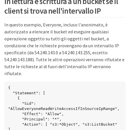
in lettura e scrittura a un bucket se il
client si trova nell'intervallo IP
In questo esempio, Everyone, incluso l'anonimato, è
autorizzato a elencare il bucket ed eseguire qualsiasi
operazione oggetto su tutti gli oggetti nel bucket, a
condizione che le richieste provengano da un intervallo IP
specificato (da 54.240.143.0 a 54.240.143.255, eccetto
54.240.143.188). Tutte le altre operazioni verranno rifiutate e
tutte le richieste al di fuori dell'intervallo IP verranno
rifiutate.
{

  "Statement": [

    {

      "Sid": 
"AllowEveryoneReadWriteAccessIfInSourceIpRange",

      "Effect": "Allow",

      "Principal": "*",

      "Action": [ "s3:*Object", "s3:ListBucket" 
],
