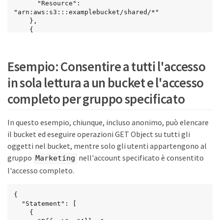
      "Resource": 
"arn:aws:s3:::examplebucket/shared/*"

    },

    {

      "Effect": "Allow",

      "Principal": {

        "AWS": "31181711887329436680"

Esempio: Consentire a tutti l'accesso
      },

      "Action": "s3:ListBucket",

in sola lettura a un bucket e l'accesso
      "Resource": "arn:aws:s3:::examplebucket",

      "Condition": {

completo per gruppo specificato
        "StringLike": {

          "s3:prefix": "shared/*"

        }

In questo esempio, chiunque, incluso anonimo, può elencare
      }

il bucket ed eseguire operazioni GET Object su tutti gli
    }

  ]

oggetti nel bucket, mentre solo gli utenti appartengono al
}
gruppo
nell'account specificato è consentito
Marketing
l'accesso completo.
{

  "Statement": [

    {
