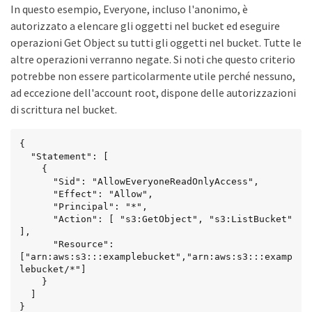
In questo esempio, Everyone, incluso l'anonimo, è
autorizzato a elencare gli oggetti nel bucket ed eseguire
operazioni Get Object su tutti gli oggetti nel bucket. Tutte le
altre operazioni verranno negate. Si noti che questo criterio
potrebbe non essere particolarmente utile perché nessuno,
ad eccezione dell'account root, dispone delle autorizzazioni
di scrittura nel bucket.
{

  "Statement": [

    {

      "Sid": "AllowEveryoneReadOnlyAccess",

      "Effect": "Allow",

      "Principal": "*",

      "Action": [ "s3:GetObject", "s3:ListBucket" 
],

      "Resource": 
["arn:aws:s3:::examplebucket","arn:aws:s3:::examp
lebucket/*"]

    }

  ]

}