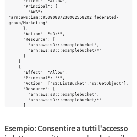
      "Effect": "Allow",

      "Principal": {

        "AWS": 
"arn:aws:iam::95390887230002558202:federated-
group/Marketing"

      },

      "Action": "s3:*",

      "Resource": [

        "arn:aws:s3:::examplebucket",

        "arn:aws:s3:::examplebucket/*"

      ]

    },

    {

      "Effect": "Allow",

      "Principal": "*",

      "Action": ["s3:ListBucket","s3:GetObject"],

      "Resource": [

        "arn:aws:s3:::examplebucket",

        "arn:aws:s3:::examplebucket/*"

      ]

    }

  ]

}
Esempio: Consentire a tutti l'accesso