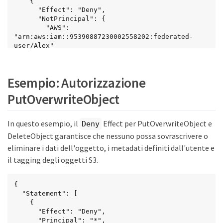
    {

      "Effect": "Deny",

      "NotPrincipal": {

        "AWS": 
"arn:aws:iam::95390887230002558202:federated-
user/Alex"

      },

      "Action": [

        "s3:*"

Esempio: Autorizzazione
      ],

      "Resource": [

PutOverwriteObject
        "arn:aws:s3:::examplebucket",

        "arn:aws:s3:::examplebucket/*"

      ]

In questo esempio, il
Effect per PutOverwriteObject e
Deny
    }

DeleteObject garantisce che nessuno possa sovrascrivere o
  ]

}
eliminare i dati dell'oggetto, i metadati definiti dall'utente e
il tagging degli oggetti S3.
{

  "Statement": [

    {

      "Effect": "Deny",

      "Principal": "*",
