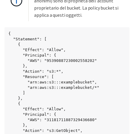
anonimi) sono di proprietà dell'account
proprietario del bucket. La policy bucket si
applica a questi oggetti.
{

  "Statement": [

    {

      "Effect": "Allow",

      "Principal": {

        "AWS": "95390887230002558202"

      },

      "Action": "s3:*",

      "Resource": [

        "arn:aws:s3:::examplebucket",

        "arn:aws:s3:::examplebucket/*"

      ]

    },

    {

      "Effect": "Allow",

      "Principal": {

        "AWS": "31181711887329436680"

      },

      "Action": "s3:GetObject",
