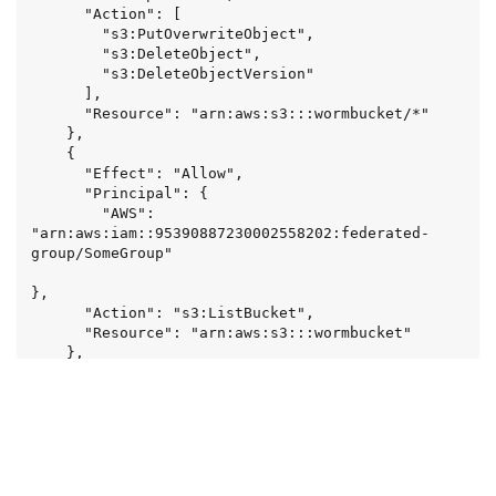
      "Action": [

        "s3:PutOverwriteObject",

        "s3:DeleteObject",

        "s3:DeleteObjectVersion"

      ],

      "Resource": "arn:aws:s3:::wormbucket/*"

    },

    {

      "Effect": "Allow",

      "Principal": {

        "AWS": 
"arn:aws:iam::95390887230002558202:federated-
group/SomeGroup"

},

      "Action": "s3:ListBucket",

      "Resource": "arn:aws:s3:::wormbucket"

    },

    {

      "Effect": "Allow",

      "Principal": {

        "AWS": 
"arn:aws:iam::95390887230002558202:federated-
group/SomeGroup"
