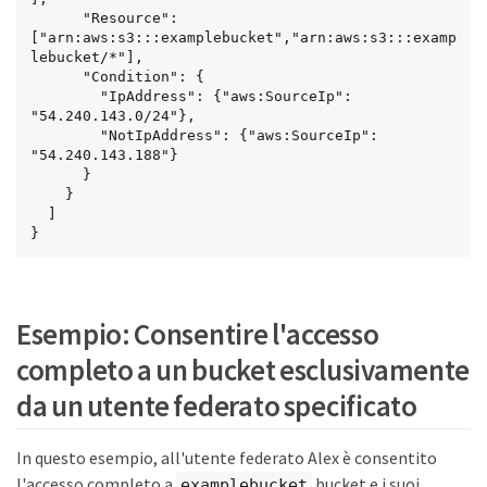
      "Resource": 
["arn:aws:s3:::examplebucket","arn:aws:s3:::examp
lebucket/*"],

      "Condition": {

        "IpAddress": {"aws:SourceIp": 
"54.240.143.0/24"},

        "NotIpAddress": {"aws:SourceIp": 
"54.240.143.188"}

      }

    }

  ]

}
Esempio: Consentire l'accesso
completo a un bucket esclusivamente
da un utente federato specificato
In questo esempio, all'utente federato Alex è consentito
l'accesso completo a
bucket e i suoi
examplebucket