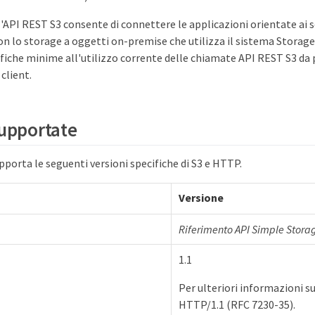
l'API REST S3 consente di connettere le applicazioni orientate ai se
con lo storage a oggetti on-premise che utilizza il sistema Stora
fiche minime all'utilizzo corrente delle chiamate API REST S3 da 
client.
supportate
porta le seguenti versioni specifiche di S3 e HTTP.
Versione
Riferimento API Simple Stora
1.1
Per ulteriori informazioni s
HTTP/1.1 (RFC 7230-35).