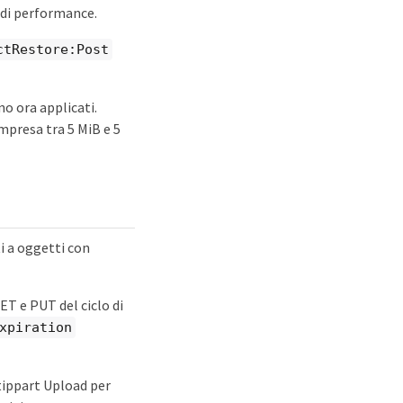
e di performance.
ctRestore:Post
no ora applicati.
mpresa tra 5 MiB e 5
i a oggetti con
T e PUT del ciclo di
xpiration
tippart Upload per