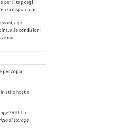
e per il tag degli
renza disponibile.
sioni, agli
int, alle condizioni
zazione
e per copia
in stile host e
orageGRID. La
vizio di storage