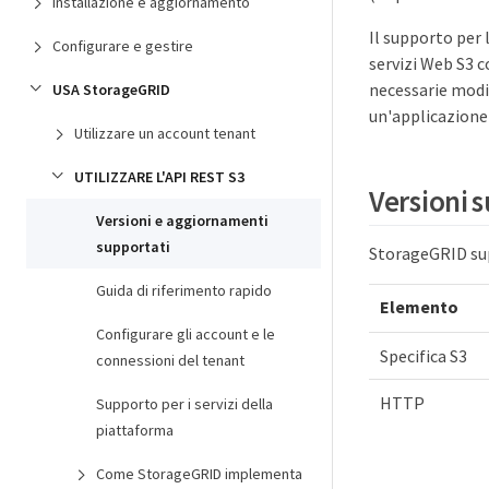
Installazione e aggiornamento
Il supporto per 
Configurare e gestire
servizi Web S3 
necessarie modi
USA StorageGRID
un'applicazione 
Utilizzare un account tenant
UTILIZZARE L'API REST S3
Versioni 
Versioni e aggiornamenti
supportati
StorageGRID sup
Guida di riferimento rapido
Elemento
Configurare gli account e le
Specifica S3
connessioni del tenant
HTTP
Supporto per i servizi della
piattaforma
Come StorageGRID implementa