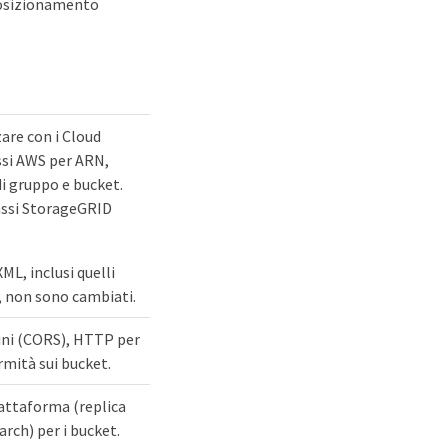
 posizionamento
are con i Cloud
ssi AWS per ARN,
 di gruppo e bucket.
tassi StorageGRID
ML, inclusi quelli
, non sono cambiati.
gini (CORS), HTTP per
rmità sui bucket.
iattaforma (replica
arch) per i bucket.