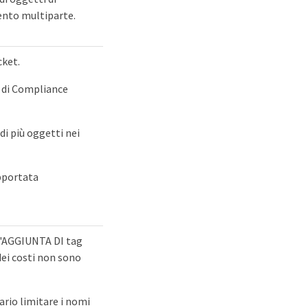
mento multiparte.
cket.
y di Compliance
i più oggetti nei
upportata
L'AGGIUNTA DI tag
dei costi non sono
ario limitare i nomi