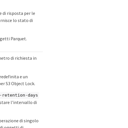
 di risposta per le
nisce lo stato di
getti Parquet.
tro di richiesta in
edefinita e un
per S3 Object Lock.
-retention-days
tare l'intervallo di
perazione di singolo
di oggetti di