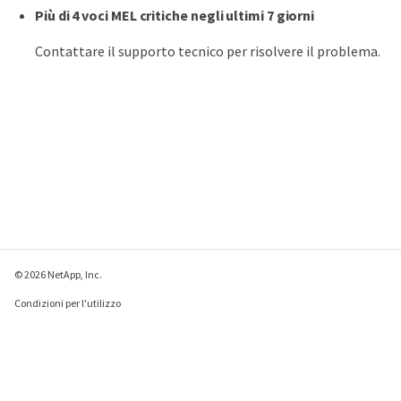
Più di 4 voci MEL critiche negli ultimi 7 giorni
Contattare il supporto tecnico per risolvere il problema.
© 2026 NetApp, Inc.
Condizioni per l'utilizzo
Direttiva sulla privacy
Direttiva sui cookie
Impostazioni cookie