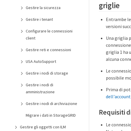
griglie
Gestire la sicurezza
Entrambe le 
Gestire i tenant
versioni succ
Configurare le connessioni
Una griglia p
client
connessione 
Gestire reti e connessioni
griglia 1 ha
alcuna connes
USA AutoSupport
Le connession
Gestire i nodi di storage
possibile mo
Gestire i nodi di
Prima di pot
amministrazione
dell'account
Gestire i nodi di archiviazione
Requisiti di
Migrare i dati in StorageGRID
Le connessio
Gestire gli oggetti con ILM