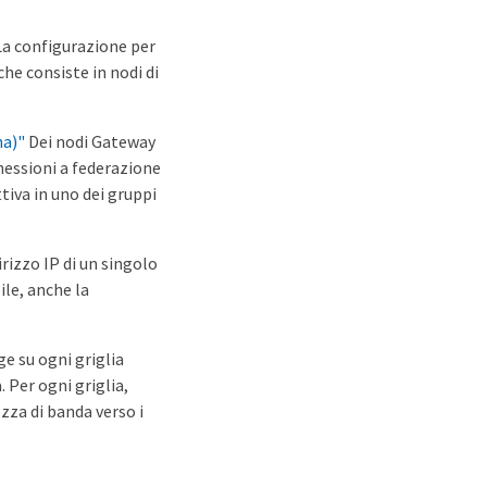
 La configurazione per
che consiste in nodi di
ha)"
Dei nodi Gateway
nnessioni a federazione
ttiva in uno dei gruppi
irizzo IP di un singolo
le, anche la
ge su ogni griglia
. Per ogni griglia,
ezza di banda verso i