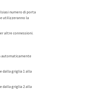
alsiasi numero di porta
e utilizzeranno la
per altre connessioni.
era automaticamente
 dalla griglia 1 alla
 dalla griglia 2 alla