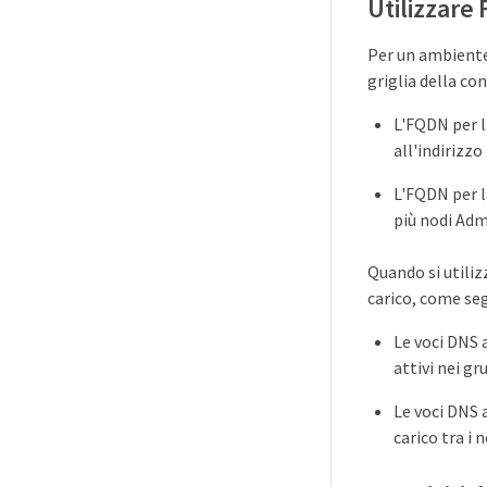
Utilizzare 
Per un ambiente
griglia della co
L'FQDN per la
all'indirizzo
L'FQDN per la
più nodi Adm
Quando si utiliz
carico, come se
Le voci DNS a
attivi nei gr
Le voci DNS 
carico tra i 