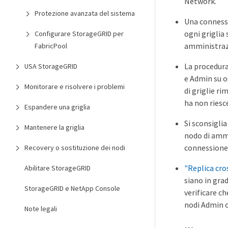
Network.
Protezione avanzata del sistema
Una connessi
ogni griglia 
Configurare StorageGRID per
amministraz
FabricPool
La procedura
USA StorageGRID
e Admin su o
Monitorare e risolvere i problemi
di griglie ri
ha non riesc
Espandere una griglia
Si sconsiglia
Mantenere la griglia
nodo di ammi
connessione 
Recovery o sostituzione dei nodi
"Replica cro
Abilitare StorageGRID
siano in grad
StorageGRID e NetApp Console
verificare ch
nodi Admin o
Note legali