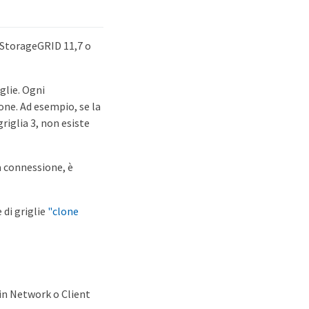
e StorageGRID 11,7 o
glie. Ogni
one. Ad esempio, se la
riglia 3, non esiste
la connessione, è
 di griglie
"clone
in Network o Client