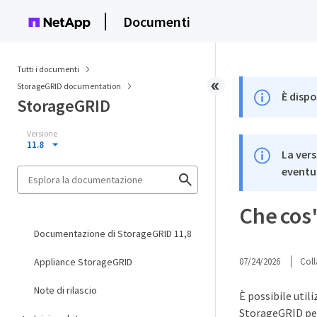
Documenti
Tutti i documenti
StorageGRID documentation
È dispo
StorageGRID
Versione
11.8
La vers
eventua
Che cos'
Documentazione di StorageGRID 11,8
Appliance StorageGRID
07/24/2026
Coll
Note di rilascio
È possibile utili
StorageGRID per 