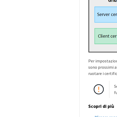
Per impostazione
sono prossimi al
ruotare i certif
S
f
Scopri di più