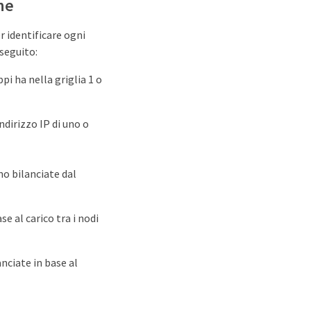
ne
 identificare ogni
 seguito:
ppi ha nella griglia 1 o
indirizzo IP di uno o
no bilanciate dal
se al carico tra i nodi
nciate in base al