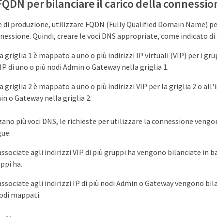
FQDN per bilanciare il carico della connessio
 di produzione, utilizzare FQDN (Fully Qualified Domain Name) per
nnessione. Quindi, creare le voci DNS appropriate, come indicato di
 griglia 1 è mappato a uno o più indirizzi IP virtuali (VIP) per i gru
 IP di uno o più nodi Admin o Gateway nella griglia 1.
 griglia 2 è mappato a uno o più indirizzi VIP per la griglia 2 o all'
in o Gateway nella griglia 2.
zano più voci DNS, le richieste per utilizzare la connessione vengo
gue:
ssociate agli indirizzi VIP di più gruppi ha vengono bilanciate in ba
uppi ha.
associate agli indirizzi IP di più nodi Admin o Gateway vengono bila
nodi mappati.