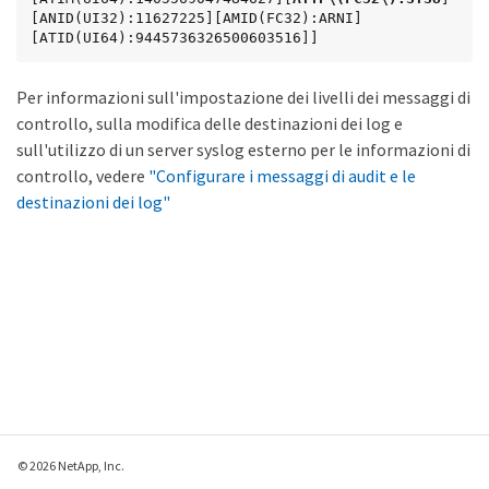
[ANID(UI32):11627225][AMID(FC32):ARNI]
[ATID(UI64):9445736326500603516]]
Per informazioni sull'impostazione dei livelli dei messaggi di
controllo, sulla modifica delle destinazioni dei log e
sull'utilizzo di un server syslog esterno per le informazioni di
controllo, vedere
"Configurare i messaggi di audit e le
destinazioni dei log"
© 2026 NetApp, Inc.