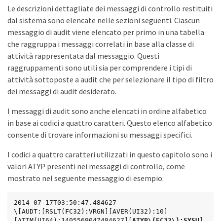
Le descrizioni dettagliate dei messaggi di controllo restituiti
dal sistema sono elencate nelle sezioni seguenti. Ciascun
messaggio di audit viene elencato per primo in una tabella
che raggruppa i messaggi correlati in base alla classe di
attività rappresentata dal messaggio. Questi
raggruppamenti sono utili sia per comprendere i tipi di
attività sottoposte a audit che per selezionare il tipo di filtro
dei messaggi di audit desiderato.
I messaggi di audit sono anche elencati in ordine alfabetico
in base ai codici a quattro caratteri. Questo elenco alfabetico
consente di trovare informazioni su messaggi specifici.
I codici a quattro caratteri utilizzati in questo capitolo sono i
valori ATYP presenti nei messaggi di controllo, come
mostrato nel seguente messaggio di esempio:
2014-07-17T03:50:47.484627

\[AUDT:[RSLT(FC32):VRGN][AVER(UI32):10]
[ATIM(UI64):1405569047484627][
ATYP\(FC32\):SYSU
]