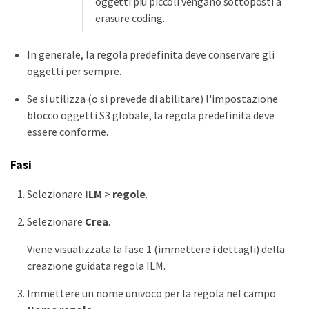
oggetti più piccoli vengano sottoposti a
erasure coding.
In generale, la regola predefinita deve conservare gli
oggetti per sempre.
Se si utilizza (o si prevede di abilitare) l'impostazione
blocco oggetti S3 globale, la regola predefinita deve
essere conforme.
Fasi
Selezionare
ILM
>
regole
.
Selezionare
Crea
.
Viene visualizzata la fase 1 (immettere i dettagli) della
creazione guidata regola ILM.
Immettere un nome univoco per la regola nel campo