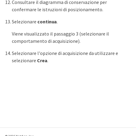
Consultare il diagramma di conservazione per
confermare le istruzioni di posizionamento.
Selezionare
continua
.
Viene visualizzato il passaggio 3 (selezionare il
comportamento di acquisizione).
Selezionare l'opzione di acquisizione da utilizzare e
selezionare
Crea
.