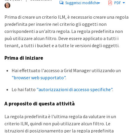
Suggerisci modifiche
PDF
Prima di creare un criterio ILM, è necessario creare una regola
predefinita per inserire nel criterio gli oggetti non
corrispondenti a un'altra regola. La regola predefinita non
può utilizzare alcun filtro. Deve essere applicato a tutti i
tenant, a tutti i bucket e a tutte le versioni degli oggetti.
Prima di iniziare
Hai effettuato l'accesso a Grid Manager utilizzando un
"browser web supportato"
.
Lo hai fatto
"autorizzazioni di accesso specifiche"
.
A proposito di questa attività
La regola predefinita è l'ultima regola da valutare in un
criterio ILM, quindi non può utilizzare alcun filtro. Le
istruzioni di posizionamento per la regola predefinita