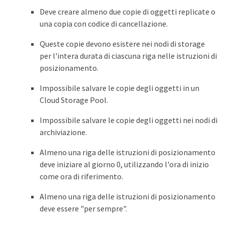
Deve creare almeno due copie di oggetti replicate o
una copia con codice di cancellazione.
Queste copie devono esistere nei nodi di storage
per l'intera durata di ciascuna riga nelle istruzioni di
posizionamento.
Impossibile salvare le copie degli oggetti in un
Cloud Storage Pool.
Impossibile salvare le copie degli oggetti nei nodi di
archiviazione.
Almeno una riga delle istruzioni di posizionamento
deve iniziare al giorno 0, utilizzando l'ora di inizio
come ora di riferimento.
Almeno una riga delle istruzioni di posizionamento
deve essere "per sempre".