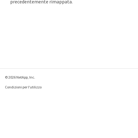
precedentemente rimappata.
© 2026 NetApp, Inc.
Condizioni per l'utilizzo
Direttiva sulla privacy
Direttiva sui cookie
Impostazioni cookie
Invia feedback su questa pagina