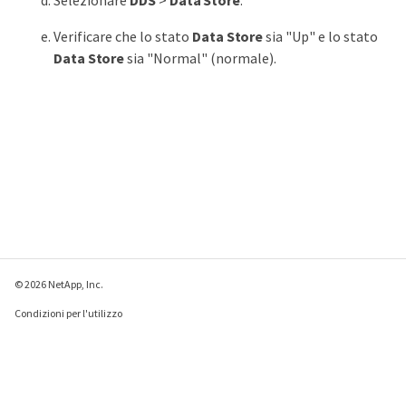
Selezionare
DDS
>
Data Store
.
Verificare che lo stato
Data Store
sia "Up" e lo stato
Data Store
sia "Normal" (normale).
© 2026 NetApp, Inc.
Condizioni per l'utilizzo
Direttiva sulla privacy
Direttiva sui cookie
Impostazioni cookie