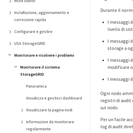
Inizia subito
Durante il norm
Installazione, aggiornamento e
correzione rapida
I messaggi di
livello di si
Configurare e gestire
I messaggi d
USA StorageGRID
storage a og
Monitorare e risolvere i problemi
I messaggi di
modificare o
Monitorare il sistema
StorageGRID
I messaggi di
Panoramica
Ogni nodo ammini
Visualizza e gestisci dashboard
registri di audi
sul nodo.
Visualizzare la pagina nodi
Per un facile acc
Informazioni da monitorare
log di audit di
regolarmente