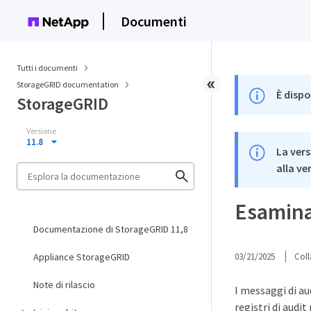
Documenti
Tutti i documenti
StorageGRID documentation
È dispo
StorageGRID
Versione
11.8
La vers
alla ve
Esaminar
Documentazione di StorageGRID 11,8
Appliance StorageGRID
03/21/2025
Coll
Note di rilascio
I messaggi di au
registri di audi