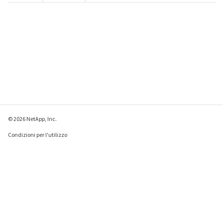
© 2026 NetApp, Inc.
Condizioni per l'utilizzo
Direttiva sulla privacy
Direttiva sui cookie
Impostazioni cookie
Invia feedback su questa pagina