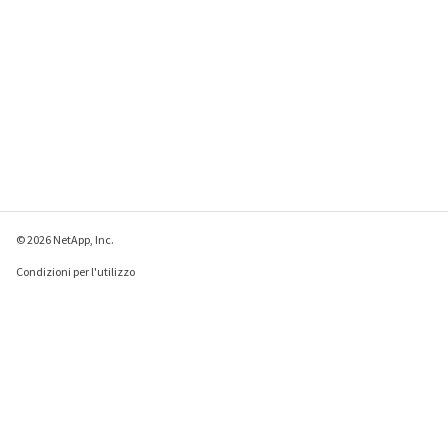
© 2026 NetApp, Inc.
Condizioni per l'utilizzo
Direttiva sulla privacy
Direttiva sui cookie
Impostazioni cookie
Invia feedback su questa pagina