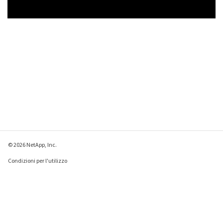
© 2026 NetApp, Inc.
Condizioni per l'utilizzo
Direttiva sulla privacy
Direttiva sui cookie
Impostazioni cookie