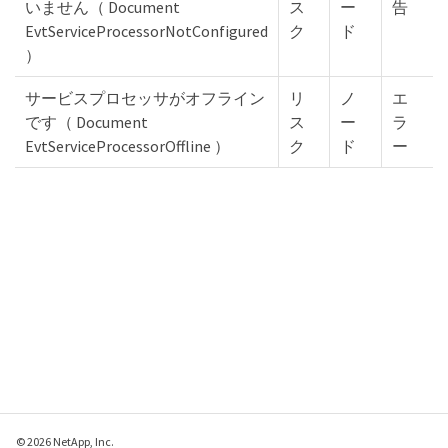
いません（ Document
ス
ー
告
EvtServiceProcessorNotConfigured
ク
ド
）
サービスプロセッサがオフライン
リ
ノ
エ
です（ Document
ス
ー
ラ
EvtServiceProcessorOffline ）
ク
ド
ー
© 2026 NetApp, Inc.