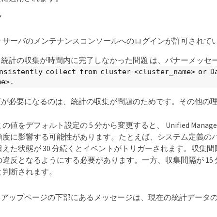
*
Manager サーバのメンテナンスコンソールへのログインが許可され
統計の収集が時間内に完了しなかった問題 は、バナーメッセ
nsistently collect from cluster <cluster_name> or D
me>.
更が必要になるのは、統計の収集が問題のためです。その他の
この値をデフォルト設定の 5 分から変更すると、 Unified Ma
頻度に影響する可能性があります。たとえば、システム定義の
超えた状態が 30 分続くとイベントがトリガーされます。収集間隔
の違反となるようにする必要があります。一方、収集間隔が 15 
と判断されます。
トアップページの下部にあるメッセージは、現在の統計データ