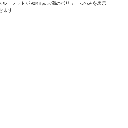
ープットが 90MBps 未満のボリュームのみを表示
できます