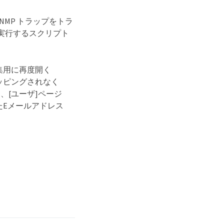
SNMP トラップをトラ
実行するスクリプト
集用に再度開く
ッピングされなく
、[ユーザ]ページ
たEメールアドレス