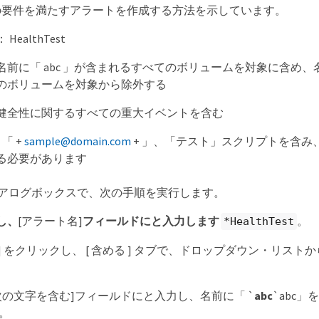
の要件を満たすアラートを作成する方法を示しています。
ealthTest
前に「 abc 」が含まれるすべてのボリュームを対象に含め、名前
のボリュームを対象から除外する
健全性に関するすべての重大イベントを含む
 「 +
sample@domain.com
+ 」、「テスト」スクリプトを含み、
る必要があります
rt]ダイアログボックスで、次の手順を実行します。
し、
[アラート名]
フィールドにと入力します
。
*HealthTest
 ] をクリックし、 [ 含める ] タブで、ドロップダウン・リストから 
。
次の文字を含む]フィールドにと入力し、名前に「 `
abc
`abc
。