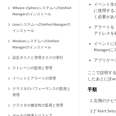
イベント生成時
VMware vSphereシステムへのUnified
に使用するユ
Managerのインストール
く必要があ
LinuxシステムへのUnified Managerの
アラートを
インストール
アドレスを
WindowsシステムへのUnified
イベントに基
Managerのインストール
Manage
設定タスクと管理タスクの実行
アプリケー
ストレージの監視と管理
ここで説明するよ
イベントとアラートの管理
したあとに[Ev
クラスタのパフォーマンスの監視と
手順
管理
左側のナビゲーシ
クラスタの健全性の監視と管理
[* Alert 
データの保護とリストア