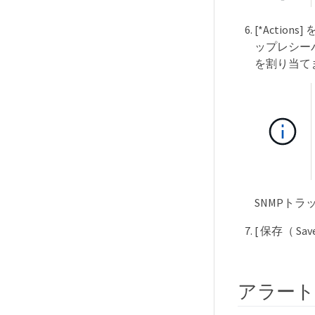
[*Acti
ップレシー
を割り当て
SNMPト
[ 保存（ S
アラート