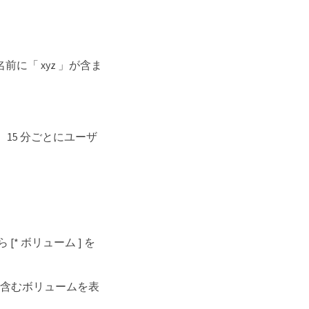
に「 xyz 」が含ま
 15 分ごとにユーザ
[* ボリューム ] を
」を含むボリュームを表