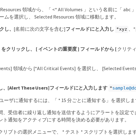
ble Resources 領域から、「 <* All Volumes 」という名前に「
ムを選択し、 Selected Resources 領域に移動します。
クし、
[名前に次の文字を含む]
フィールドにと入力し
、
*xyz
] をクリックし、 [ イベントの重要度 ] フィールドから [
クリティ
Events] 領域から [*All Critical Events] を選択し、 [Selected 
[Alert These Users]フィールドにと入力します
*
sample@d
にユーザに通知するには、「 * 15 分ごとに通知する」を選択し
間、受信者に繰り返し通知を送信するようにアラートを設定で
ント通知をアクティブにする時間を決める必要があります。
リプトの選択メニューで、 * テスト * スクリプトを選択しま