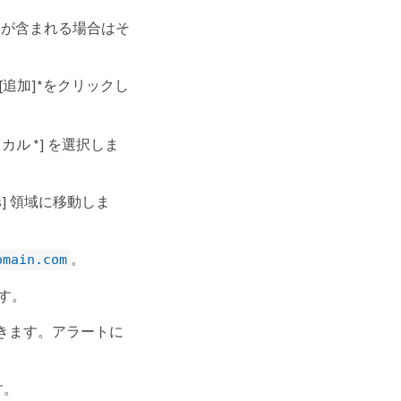
 abc 」が含まれる場合はそ
*[追加]*をクリックし
カル *] を選択しま
Events] 領域に移動しま
。
omain.com
ます。
きます。アラートに
す。