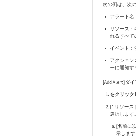
次の例は、次
アラート名： H
リソース：名
れるすべて
イベント：
アクション :
ーに通知す
[Add Ale
をクリック
[* リソース
選択します
[名前に
示します