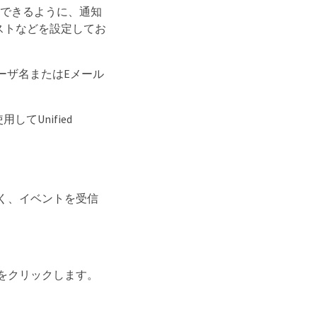
知を送信できるように、通知
プホストなどを設定してお
ーザ名またはEメール
てUnified
でなく、イベントを受信
。
up * をクリックします。