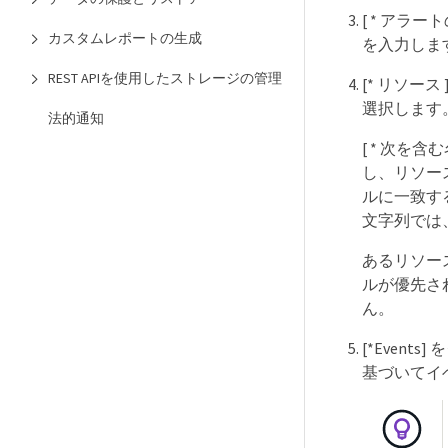
[ * アラー
カスタムレポートの生成
を入力しま
REST APIを使用したストレージの管理
[* リソ
選択します
法的通知
[ * 次を含
し、リソー
ルに一致す
文字列では
あるリソー
ルが優先さ
ん。
[*Even
基づいてイ