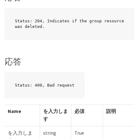
Status: 204, Indicates if the group resource 
was deleted.
応答
Status: 400, Bad request
Name
を入力しま
必須
説明
す
を入力しま
string
True