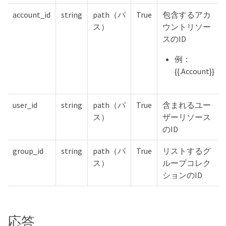
account_id
string
path（パ
True
包含するアカ
ス）
ウントリソー
スのID
例：
{{.Account}}
user_id
string
path（パ
True
含まれるユー
ス）
ザーリソース
のID
group_id
string
path（パ
True
リストするグ
ス）
ループコレク
ションのID
応答