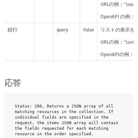
URLの例："count=
OpenAPI の例："t
続行
query
False
リストの表示を
URLの例："conti
OpenAPIの例："
応答
Status: 200, Returns a JSON array of all 
matching resources in the collection. If 
individual fields are specified in the 
request, the items JSON array will contain 
the fields requested for each matching 
resource in the order specified.