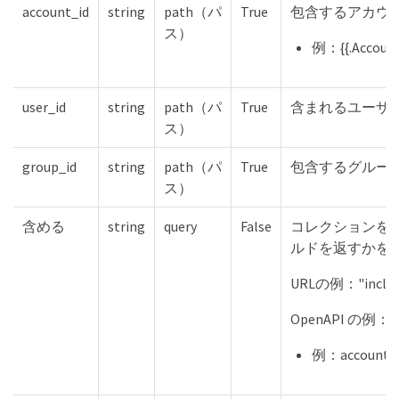
account_id
string
path（パ
True
包含するアカウン
ス）
例：{{.Account
user_id
string
path（パ
True
含まれるユーザー
ス）
group_id
string
path（パ
True
包含するグループ
ス）
含める
string
query
False
コレクションを
ルドを返すかを
URLの例："include
OpenAPI の例："i
例：accountI