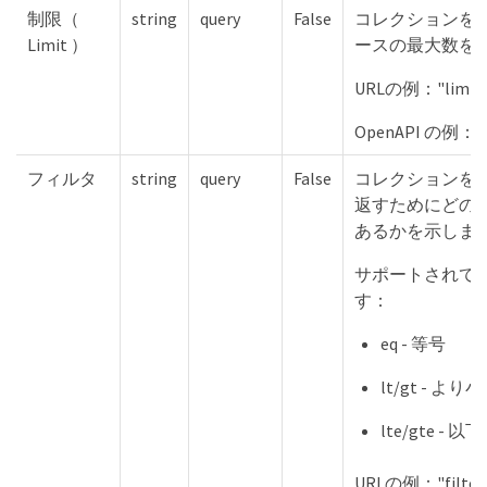
制限（
string
query
False
コレクションを
Limit ）
ースの最大数を
URLの例："limit
OpenAPI の例："
フィルタ
string
query
False
コレクションを
返すためにどの
あるかを示しま
サポートされて
す：
eq - 等号
lt/gt - 
lte/gte - 以
URLの例："filter=