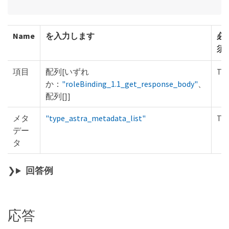
Name
を入力します
必
須
項目
配列[いずれ
Tru
か：
"roleBinding_1.1_get_response_body"
、
配列[]]
メタ
"type_astra_metadata_list"
Tru
デー
タ
回答例
応答